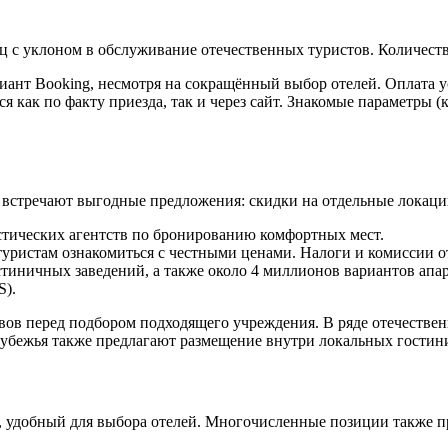
с уклоном в обслуживание отечественных туристов. Количеств
иант Booking, несмотря на сокращённый выбор отелей. Оплата у
 как по факту приезда, так и через сайт. Знакомые параметры (
о встречают выгодные предложения: скидки на отдельные локаци
истических агентств по бронированию комфортных мест.
уристам ознакомиться с честными ценами. Налоги и комиссии о
остиничных заведений, а также около 4 миллионов вариантов апа
S).
ывов перед подбором подходящего учреждения. В ряде отечестве
рубежья также предлагают размещение внутри локальных гостин
, удобный для выбора отелей. Многочисленные позиции также п