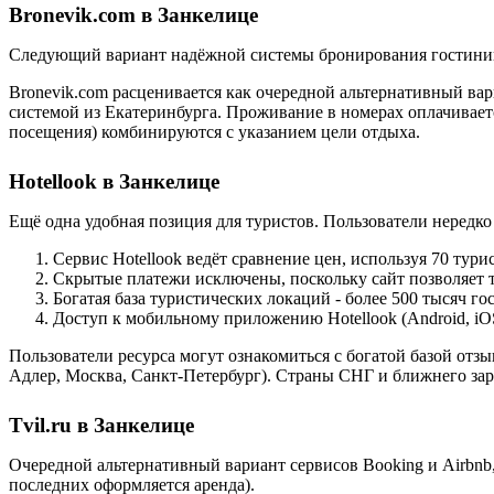
Bronevik.com в Занкелице
Следующий вариант надёжной системы бронирования гостиниц 
Bronevik.com расценивается как очередной альтернативный вар
системой из Екатеринбурга. Проживание в номерах оплачивается
посещения) комбинируются с указанием цели отдыха.
Hotellook в Занкелице
Ещё одна удобная позиция для туристов. Пользователи нередк
Сервис Hotellook ведёт сравнение цен, используя 70 тур
Скрытые платежи исключены, поскольку сайт позволяет т
Богатая база туристических локаций - более 500 тысяч г
Доступ к мобильному приложению Hotellook (Android, iO
Пользователи ресурса могут ознакомиться с богатой базой отз
Адлер, Москва, Санкт-Петербург). Страны СНГ и ближнего за
Tvil.ru в Занкелице
Очередной альтернативный вариант сервисов Booking и Airbnb
последних оформляется аренда).