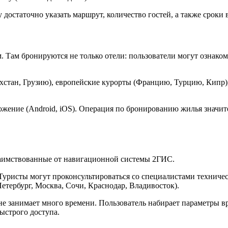
достаточно указать маршрут, количество гостей, а также сроки в
 Там бронируются не только отели: пользователи могут ознако
хстан, Грузию), европейские курорты (Францию, Турцию, Кипр),
ложение (Android, iOS). Операция по бронированию жилья знач
заимствованные от навигационной системы 2ГИС.
уристы могут проконсультироваться со специалистами техничес
тербург, Москва, Сочи, Краснодар, Владивосток).
занимает много времени. Пользователь набирает параметры врод
ыстрого доступа.