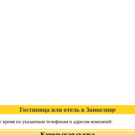
Гостиница или отель в Занкелице
е время по указанным телефонам и адресам компаний:
Карельская сказка