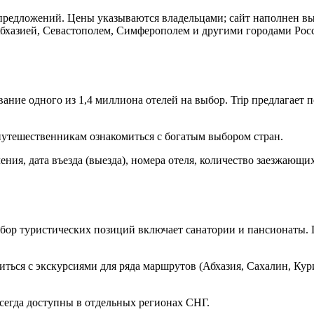
и предложений. Цены указываются владельцами; сайт наполнен 
Абхазией, Севастополем, Симферополем и другими городами Ро
ие одного из 1,4 миллиона отелей на выбор. Trip предлагает п
 путешественникам ознакомиться с богатым выбором стран.
ия, дата въезда (выезда), номера отеля, количество заезжающих
бор туристических позиций включает санатории и пансионаты. Г
ься с экскурсиями для ряда маршрутов (Абхазия, Сахалин, Кури
всегда доступны в отдельных регионах СНГ.