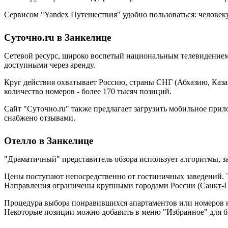
Сервисом "Yandex Путешествия" удобно пользоваться: человеку 
Суточно.ru в Занкелице
Сетевой ресурс, широко воспетый национальным телевидением.
доступными через аренду.
Круг действия охватывает Россию, страны СНГ (Абхазию, Каза
количество номеров - более 170 тысяч позиций.
Сайт "Суточно.ru" также предлагает загрузить мобильное при
снабжено отзывами.
Отелло в Занкелице
"Драматичный" представитель обзора использует алгоритмы, 
Цены поступают непосредственно от гостиничных заведений. Т
Направления ограничены крупными городами России (Санкт-Пе
Процедура выбора понравившихся апартаментов или номеров не 
Некоторые позиции можно добавить в меню "Избранное" для б