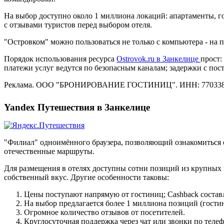
На выбор доступно около 1 миллиона локаций: апартаменты, го
с отзывами туристов перед выбором отеля.
"Островком" можно пользоваться не только с компьютера - на
Порядок использования ресурса
Ostrovok.ru в Занкелице
прост:
платежи услуг ведутся по безопасным каналам; задержки с по
Реклама. ООО "БРОНИРОВАНИЕ ГОСТИНИЦ". ИНН: 770338
Yandex Путешествия в Занкелице
"Филиал" одноимённого браузера, позволяющий ознакомиться 
отечественные маршруты.
Для размещения в отелях доступны сотни позиций из крупных 
собственный вкус. Другие особенности таковы:
Цены поступают напрямую от гостиниц; Cashback состав
На выбор предлагается более 1 миллиона позиций (гостин
Огромное количество отзывов от посетителей.
Круглосуточная поддержка через чат или звонки по телеф