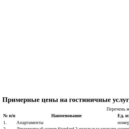
Примерные цены на гостиничные услу
Перечень ж
№ п/п
Наименование
Ед. и
1.
Апартаменты
номе
2.
Двухместный номер Standard 2 отдельные кровати
номе