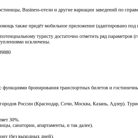
стиницы, Business-отели и другие вариации заведений по справ
 помощь также придёт мобильное приложение (адаптировано под 
 потенциальному туристу достаточно отметить ряд параметров (го
ступлениями исключены.
9880
с функциями бронирования транспортных билетов и гостиничны
городов России (Краснодар, Сочи, Москва, Казань, Адлер). Ту
ляет 30%.
ицы, санатории, апартаменты, и так далее).
ону (без выходных дней).