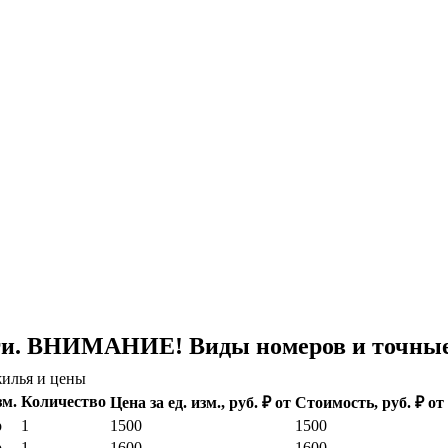
ги. ВНИМАНИЕ! Виды номеров и точные 
илья и цены
зм.
Количество
Цена за ед. изм., руб. ₽ от
Стоимость, руб. ₽ от
р
1
1500
1500
р
1
1600
1600