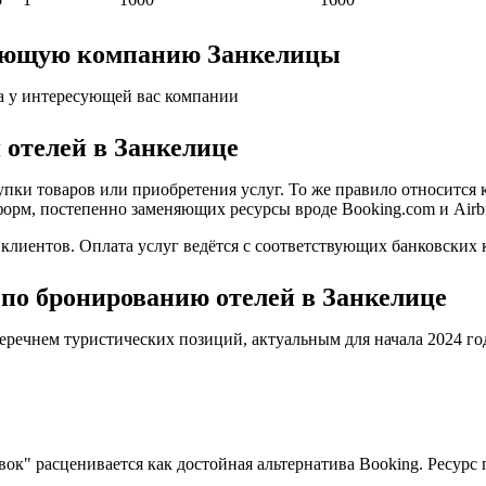
ляющую компанию Занкелицы
а у интересующей вас компании
 отелей в Занкелице
пки товаров или приобретения услуг. То же правило относится 
форм, постепенно заменяющих ресурсы вроде Booking.com и Airb
иентов. Оплата услуг ведётся с соответствующих банковских к
по бронированию отелей в Занкелице
еречнем туристических позиций, актуальным для начала 2024 го
овок" расценивается как достойная альтернатива Booking. Ресу