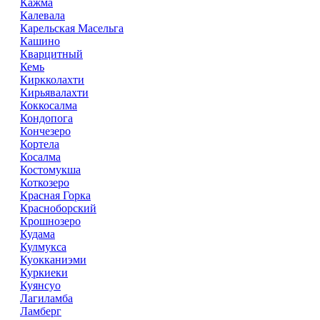
Кажма
Калевала
Карельская Масельга
Кашино
Кварцитный
Кемь
Киркколахти
Кирьявалахти
Коккосалма
Кондопога
Кончезеро
Кортела
Косалма
Костомукша
Коткозеро
Красная Горка
Красноборский
Крошнозеро
Кудама
Кулмукса
Куокканиэми
Куркиеки
Куянсуо
Лагиламба
Ламберг