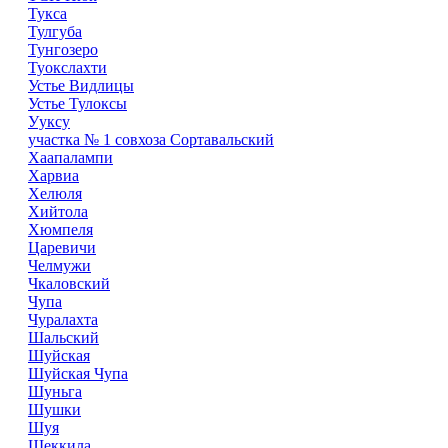
Тукса
Тулгуба
Тунгозеро
Туокслахти
Устье Видлицы
Устье Тулоксы
Ууксу
участка № 1 совхоза Сортавальский
Хаапалампи
Харвиа
Хелюля
Хийтола
Хюмпеля
Царевичи
Челмужи
Чкаловский
Чупа
Чуралахта
Шальский
Шуйская
Шуйская Чупа
Шуньга
Шушки
Шуя
Щеккила