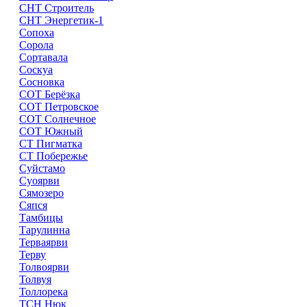
СНТ Строитель
СНТ Энергетик-1
Сопоха
Сорола
Сортавала
Соскуа
Сосновка
СОТ Берёзка
СОТ Петровское
СОТ Солнечное
СОТ Южный
СТ Пигматка
СТ Побережье
Суйстамо
Суоярви
Сямозеро
Сяпся
Тамбицы
Тарулинна
Терваярви
Терву
Толвоярви
Толвуя
Толлорека
ТСН Нюк