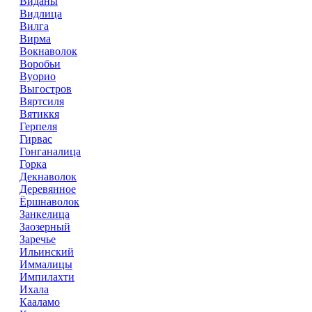
Виданы
Видлица
Вилга
Вирма
Вокнаволок
Воробьи
Вуорио
Выгостров
Вяртсиля
Вятиккя
Герпеля
Гирвас
Гонганалица
Горка
Декнаволок
Деревянное
Ёршнаволок
Занкелица
Заозерный
Заречье
Ильинский
Иммалицы
Импилахти
Ихала
Кааламо