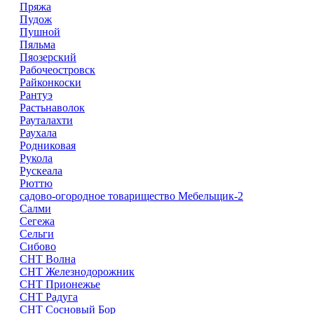
Пряжа
Пудож
Пушной
Пяльма
Пяозерский
Рабочеостровск
Райконкоски
Рантуэ
Растьнаволок
Рауталахти
Раухала
Родниковая
Рукола
Рускеала
Рюттю
садово-огородное товарищество Мебельщик-2
Салми
Сегежа
Сельги
Сибово
СНТ Волна
СНТ Железнодорожник
СНТ Прионежье
СНТ Радуга
СНТ Сосновый Бор