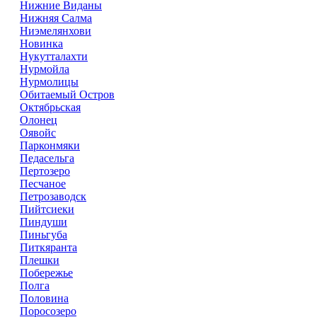
Нижние Виданы
Нижняя Салма
Ниэмелянхови
Новинка
Нукутталахти
Нурмойла
Нурмолицы
Обитаемый Остров
Октябрьская
Олонец
Оявойс
Парконмяки
Педасельга
Пертозеро
Песчаное
Петрозаводск
Пийтсиеки
Пиндуши
Пиньгуба
Питкяранта
Плешки
Побережье
Полга
Половина
Поросозеро