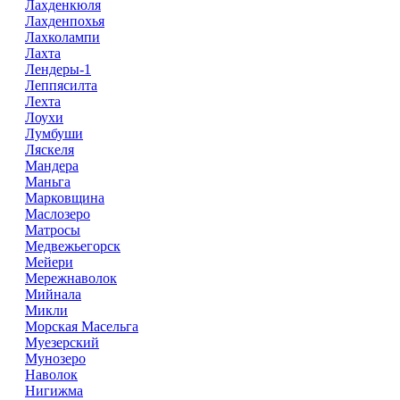
Лахденкюля
Лахденпохья
Лахколампи
Лахта
Лендеры-1
Леппясилта
Лехта
Лоухи
Лумбуши
Ляскеля
Мандера
Маньга
Марковщина
Маслозеро
Матросы
Медвежьегорск
Мейери
Мережнаволок
Мийнала
Микли
Морская Масельга
Муезерский
Мунозеро
Наволок
Нигижма