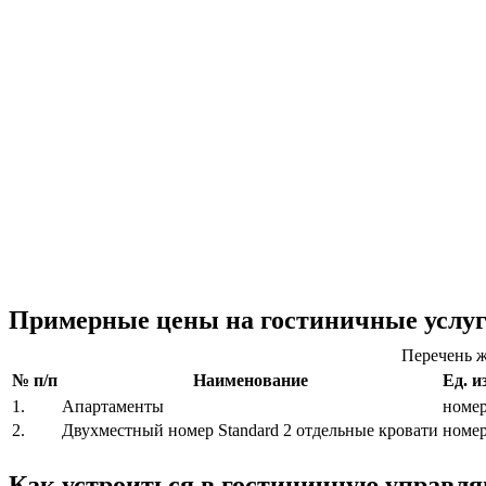
Примерные цены на гостиничные услу
Перечень ж
№ п/п
Наименование
Ед. и
1.
Апартаменты
номе
2.
Двухместный номер Standard 2 отдельные кровати
номе
Как устроиться в гостиничную управ