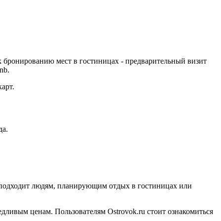
к бронированию мест в гостиницах - предварительный визит
nb.
арт.
да.
рс подходит людям, планирующим отдых в гостиницах или
едливым ценам. Пользователям Ostrovok.ru стоит ознакомиться