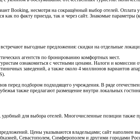
иант Booking, несмотря на сокращённый выбор отелей. Оплата у
 как по факту приезда, так и через сайт. Знакомые параметры (
о встречают выгодные предложения: скидки на отдельные локаци
истических агентств по бронированию комфортных мест.
уристам ознакомиться с честными ценами. Налоги и комиссии о
остиничных заведений, а также около 4 миллионов вариантов апа
S).
ывов перед подбором подходящего учреждения. В ряде отечестве
рубежья также предлагают размещение внутри локальных гостин
, удобный для выбора отелей. Многочисленные позиции также п
и предложений. Цены указываются владельцами; сайт наполнен 
Абхазией, Севастополем, Симферополем и другими городами Ро