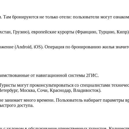
 Там бронируются не только отели: пользователи могут ознако
хстан, Грузию), европейские курорты (Францию, Турцию, Кипр),
ложение (Android, iOS). Операция по бронированию жилья знач
заимствованные от навигационной системы 2ГИС.
уристы могут проконсультироваться со специалистами техничес
тербург, Москва, Сочи, Краснодар, Владивосток).
занимает много времени. Пользователь набирает параметры врод
ыстрого доступа.
с уклоном в обслуживание отечественных туристов. Количеств