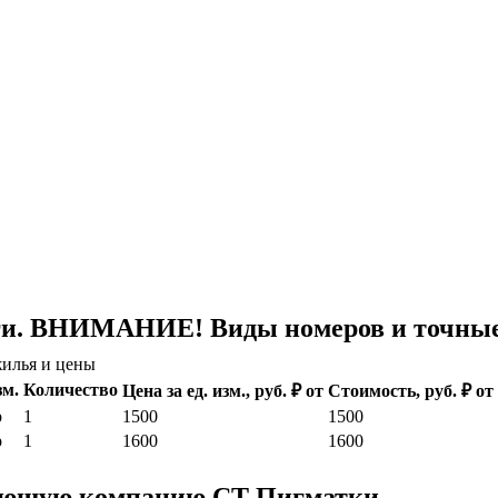
ги. ВНИМАНИЕ! Виды номеров и точные 
илья и цены
зм.
Количество
Цена за ед. изм., руб. ₽ от
Стоимость, руб. ₽ от
р
1
1500
1500
р
1
1600
1600
ляющую компанию СТ Пигматки