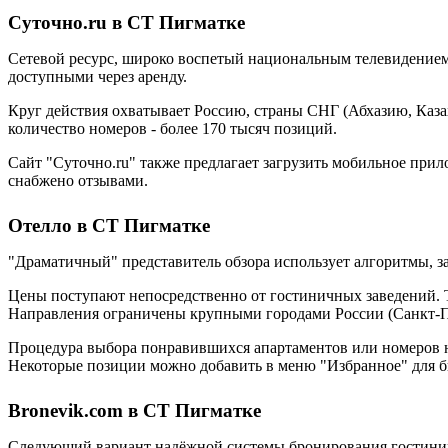
Суточно.ru в СТ Пигматке
Сетевой ресурс, широко воспетый национальным телевидением.
доступными через аренду.
Круг действия охватывает Россию, страны СНГ (Абхазию, Каза
количество номеров - более 170 тысяч позиций.
Сайт "Суточно.ru" также предлагает загрузить мобильное при
снабжено отзывами.
Отелло в СТ Пигматке
"Драматичный" представитель обзора использует алгоритмы, 
Цены поступают непосредственно от гостиничных заведений. Т
Направления ограничены крупными городами России (Санкт-Пе
Процедура выбора понравившихся апартаментов или номеров не 
Некоторые позиции можно добавить в меню "Избранное" для б
Bronevik.com в СТ Пигматке
Следующий вариант надёжной системы бронирования гостиниц 