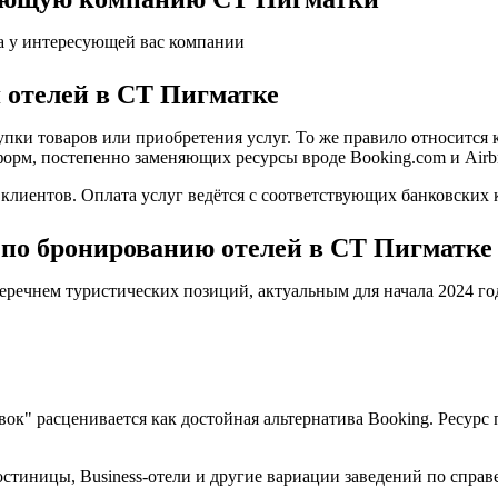
а у интересующей вас компании
 отелей в СТ Пигматке
пки товаров или приобретения услуг. То же правило относится 
форм, постепенно заменяющих ресурсы вроде Booking.com и Airb
иентов. Оплата услуг ведётся с соответствующих банковских к
 по бронированию отелей в СТ Пигматке
еречнем туристических позиций, актуальным для начала 2024 го
овок" расценивается как достойная альтернатива Booking. Ресу
стиницы, Business-отели и другие вариации заведений по справ