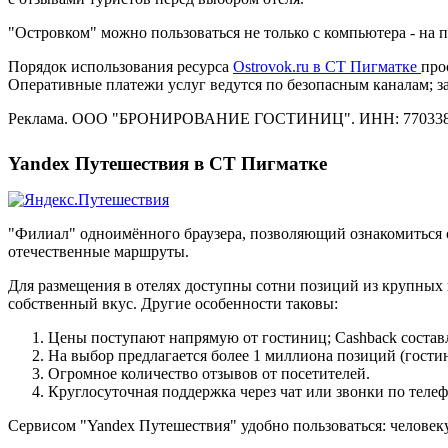
"Островком" можно пользоваться не только с компьютера - на
Порядок использования ресурса
Ostrovok.ru в СТ Пигматке
про
Оперативные платежи услуг ведутся по безопасным каналам; 
Реклама. ООО "БРОНИРОВАНИЕ ГОСТИНИЦ". ИНН: 770338
Yandex Путешествия в СТ Пигматке
"Филиал" одноимённого браузера, позволяющий ознакомиться 
отечественные маршруты.
Для размещения в отелях доступны сотни позиций из крупных 
собственный вкус. Другие особенности таковы:
Цены поступают напрямую от гостиниц; Cashback состав
На выбор предлагается более 1 миллиона позиций (гостин
Огромное количество отзывов от посетителей.
Круглосуточная поддержка через чат или звонки по телеф
Сервисом "Yandex Путешествия" удобно пользоваться: человеку 