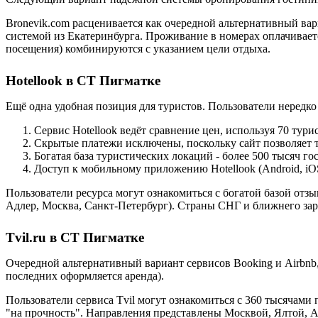
Bronevik.com расценивается как очередной альтернативный вар
системой из Екатеринбурга. Проживание в номерах оплачивается
посещения) комбинируются с указанием цели отдыха.
Hotellook в СТ Пигматке
Ещё одна удобная позиция для туристов. Пользователи нередк
Сервис Hotellook ведёт сравнение цен, используя 70 тур
Скрытые платежи исключены, поскольку сайт позволяет т
Богатая база туристических локаций - более 500 тысяч г
Доступ к мобильному приложению Hotellook (Android, iO
Пользователи ресурса могут ознакомиться с богатой базой отз
Адлер, Москва, Санкт-Петербург). Страны СНГ и ближнего за
Tvil.ru в СТ Пигматке
Очередной альтернативный вариант сервисов Booking и Airbnb
последних оформляется аренда).
Пользователи сервиса Tvil могут ознакомиться с 360 тысячам
"на прочность". Направления представлены Москвой, Ялтой, 