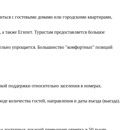
миться с гостевыми домами или городскими квартирами,
 а также Египет. Туристам предоставляется большое
ительно упрощается. Большинство "комфортных" позиций
кой поддержки относительно заселения в номерах.
е количества гостей, направления и даты въезда (выезда).
о доступных локаций превышает отметку в 50 тысяч.