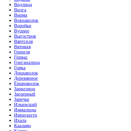
Видлица
Вилга
Вирма
Вокнаволок
Воробьи
Вуорио
Выгостров
Вяртсиля
Вятиккя
Герпеля
Гирвас
Гонганалица
Горка
Декнаволок
Деревянное
Ёршнаволок
Занкелица
Заозерный
Заречье
Ильинский
Иммалицы
Импилахти
Ихала
Кааламо
Кажма