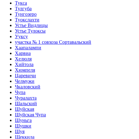
Тукса
Тулгуба
Тунгозеро
Туокслахти
Устье Видлицы
Устье Тулоксы
Ууксу
участка № 1 совхоза Сортавальский
Хаапалампи
Харвиа
Хелюля
Хийтола
Хюмпеля
Царевичи
Челмужи
Чкаловский
Чупа
Чуралахта
Шальский
Шуйская
Шуйская Чупа
Шуньга
Шушки
Шуя
Щеккила