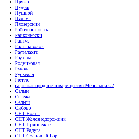
Пряжа
Пудож
Пушной
Пяльма
Пяозерский
Рабочеостровск
Райконкоски
Рантуэ
Растьнаволок
Рауталахти
Раухала
Родниковая
Рукола
Рускеала
Рюттю
садово-огородное товарищество Мебельщик-2
Салми
Сегежа
Сельги
Сибово
СНТ Волна
СНТ Железнодорожник
СНТ Прионежье
СНТ Радуга
СНТ Сосновый Бор