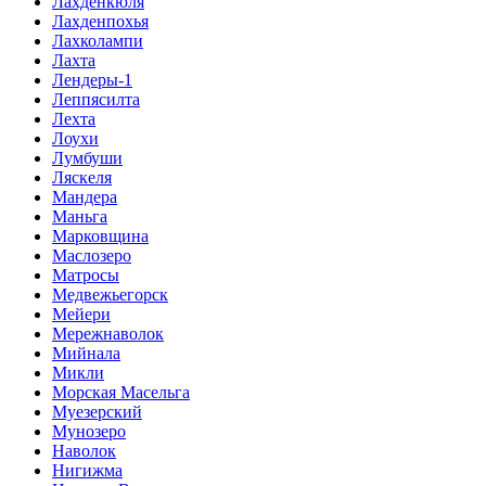
Лахденкюля
Лахденпохья
Лахколампи
Лахта
Лендеры-1
Леппясилта
Лехта
Лоухи
Лумбуши
Ляскеля
Мандера
Маньга
Марковщина
Маслозеро
Матросы
Медвежьегорск
Мейери
Мережнаволок
Мийнала
Микли
Морская Масельга
Муезерский
Мунозеро
Наволок
Нигижма