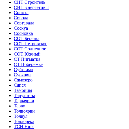
СНТ Строитель
СНТ Энергетик-1
Сопоха
Сорола
Сортавала
Соскуа
Сосновка
СОТ Берёзка
СОТ Петровское
СОТ Солнечное
СОТ Южный
СТ Пигматка
СТ Побережье
Суйстамо
Суоярви
Сямозеро
Сяпся
Тамбицы
Тарулинна
Терваярви
Терву
Толвоярви
Толвуя
Толлорека
ТСН Нюк