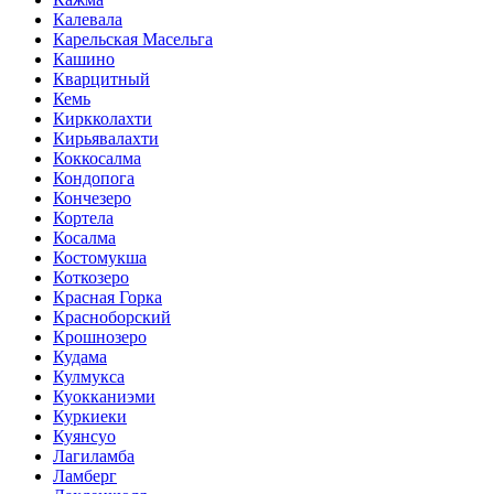
Калевала
Карельская Масельга
Кашино
Кварцитный
Кемь
Киркколахти
Кирьявалахти
Коккосалма
Кондопога
Кончезеро
Кортела
Косалма
Костомукша
Коткозеро
Красная Горка
Красноборский
Крошнозеро
Кудама
Кулмукса
Куокканиэми
Куркиеки
Куянсуо
Лагиламба
Ламберг