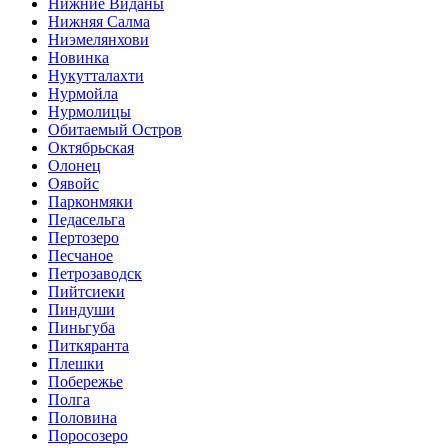
Нижние Виданы
Нижняя Салма
Ниэмелянхови
Новинка
Нукутталахти
Нурмойла
Нурмолицы
Обитаемый Остров
Октябрьская
Олонец
Оявойс
Парконмяки
Педасельга
Пертозеро
Песчаное
Петрозаводск
Пийтсиеки
Пиндуши
Пиньгуба
Питкяранта
Плешки
Побережье
Полга
Половина
Поросозеро