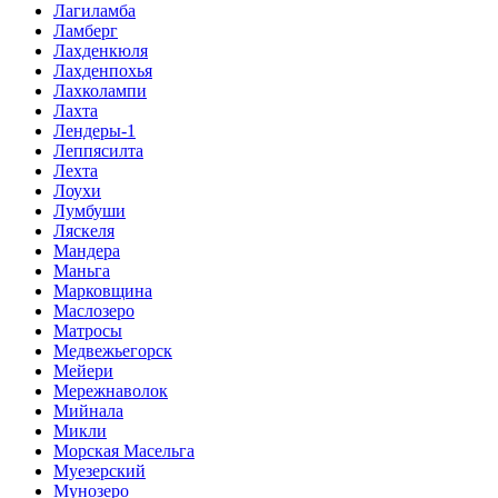
Лагиламба
Ламберг
Лахденкюля
Лахденпохья
Лахколампи
Лахта
Лендеры-1
Леппясилта
Лехта
Лоухи
Лумбуши
Ляскеля
Мандера
Маньга
Марковщина
Маслозеро
Матросы
Медвежьегорск
Мейери
Мережнаволок
Мийнала
Микли
Морская Масельга
Муезерский
Мунозеро