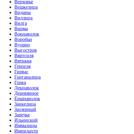
Верховье
Вешкелица
Виданы
Видлица
Вилга
Вирма
Вокнаволок
Воробьи
Вуорио
Выгостров
Вяртсиля
Вятиккя
Герпеля
Гирвас
Гонганалица
Горка
Декнаволок
Деревянное
Ёршнаволок
Занкелица
Заозерный
Заречье
Ильинский
Иммалицы
Импилахти