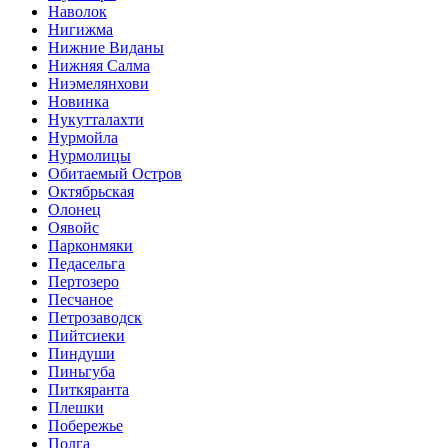
Наволок
Нигижма
Нижние Виданы
Нижняя Салма
Ниэмелянхови
Новинка
Нукутталахти
Нурмойла
Нурмолицы
Обитаемый Остров
Октябрьская
Олонец
Оявойс
Парконмяки
Педасельга
Пертозеро
Песчаное
Петрозаводск
Пийтсиеки
Пиндуши
Пиньгуба
Питкяранта
Плешки
Побережье
Полга