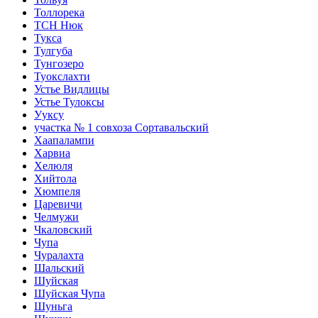
Толлорека
ТСН Нюк
Тукса
Тулгуба
Тунгозеро
Туокслахти
Устье Видлицы
Устье Тулоксы
Ууксу
участка № 1 совхоза Сортавальский
Хаапалампи
Харвиа
Хелюля
Хийтола
Хюмпеля
Царевичи
Челмужи
Чкаловский
Чупа
Чуралахта
Шальский
Шуйская
Шуйская Чупа
Шуньга