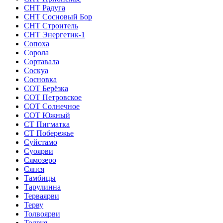
СНТ Радуга
СНТ Сосновый Бор
СНТ Строитель
СНТ Энергетик-1
Сопоха
Сорола
Сортавала
Соскуа
Сосновка
СОТ Берёзка
СОТ Петровское
СОТ Солнечное
СОТ Южный
СТ Пигматка
СТ Побережье
Суйстамо
Суоярви
Сямозеро
Сяпся
Тамбицы
Тарулинна
Терваярви
Терву
Толвоярви
Толвуя