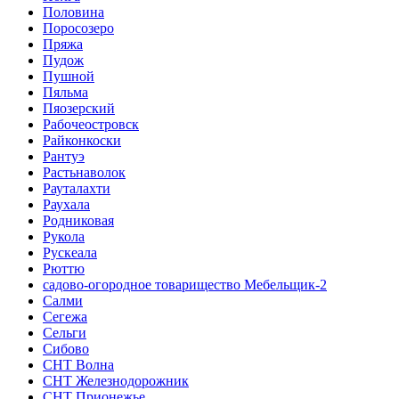
Половина
Поросозеро
Пряжа
Пудож
Пушной
Пяльма
Пяозерский
Рабочеостровск
Райконкоски
Рантуэ
Растьнаволок
Рауталахти
Раухала
Родниковая
Рукола
Рускеала
Рюттю
садово-огородное товарищество Мебельщик-2
Салми
Сегежа
Сельги
Сибово
СНТ Волна
СНТ Железнодорожник
СНТ Прионежье