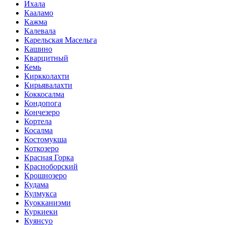
Ихала
Кааламо
Кажма
Калевала
Карельская Масельга
Кашино
Кварцитный
Кемь
Киркколахти
Кирьявалахти
Коккосалма
Кондопога
Кончезеро
Кортела
Косалма
Костомукша
Коткозеро
Красная Горка
Красноборский
Крошнозеро
Кудама
Кулмукса
Куокканиэми
Куркиеки
Куянсуо