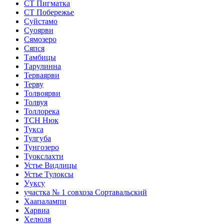
СТ Пигматка
СТ Побережье
Суйстамо
Суоярви
Сямозеро
Сяпся
Тамбицы
Тарулинна
Терваярви
Терву
Толвоярви
Толвуя
Толлорека
ТСН Нюк
Тукса
Тулгуба
Тунгозеро
Туокслахти
Устье Видлицы
Устье Тулоксы
Ууксу
участка № 1 совхоза Сортавальский
Хаапалампи
Харвиа
Хелюля