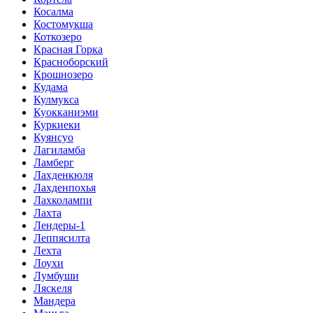
Косалма
Костомукша
Коткозеро
Красная Горка
Красноборский
Крошнозеро
Кудама
Кулмукса
Куокканиэми
Куркиеки
Куянсуо
Лагиламба
Ламберг
Лахденкюля
Лахденпохья
Лахколампи
Лахта
Лендеры-1
Леппясилта
Лехта
Лоухи
Лумбуши
Ляскеля
Мандера