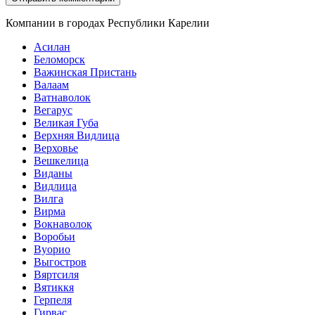
Компании в городах Республики Карелии
Асилан
Беломорск
Важинская Пристань
Валаам
Ватнаволок
Вегарус
Великая Губа
Верхняя Видлица
Верховье
Вешкелица
Виданы
Видлица
Вилга
Вирма
Вокнаволок
Воробьи
Вуорио
Выгостров
Вяртсиля
Вятиккя
Герпеля
Гирвас