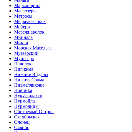
Маньга
Марковщина
Маслозеро
Матросы
Медвежьегорск
Мейери
Мережнаволок
Мийнала
Микли
Морская Масельга
Муезерский
Мунозеро
Наволок
Нигижма
Нижние Виданы
Нижняя Салма
Ниэмелянхови
Новинка
Нукутталахти
Нурмойла
Нурмолицы
Обитаемый Остров
Октябрьская
Олонец
Оявойс