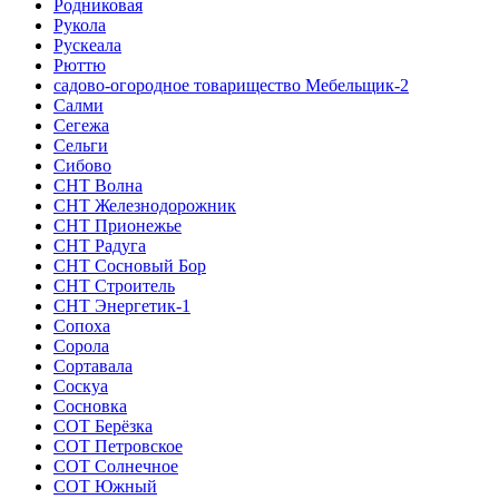
Родниковая
Рукола
Рускеала
Рюттю
садово-огородное товарищество Мебельщик-2
Салми
Сегежа
Сельги
Сибово
СНТ Волна
СНТ Железнодорожник
СНТ Прионежье
СНТ Радуга
СНТ Сосновый Бор
СНТ Строитель
СНТ Энергетик-1
Сопоха
Сорола
Сортавала
Соскуа
Сосновка
СОТ Берёзка
СОТ Петровское
СОТ Солнечное
СОТ Южный