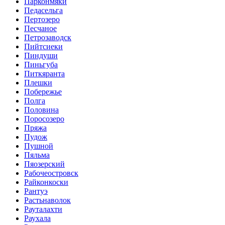
Парконмяки
Педасельга
Пертозеро
Песчаное
Петрозаводск
Пийтсиеки
Пиндуши
Пиньгуба
Питкяранта
Плешки
Побережье
Полга
Половина
Поросозеро
Пряжа
Пудож
Пушной
Пяльма
Пяозерский
Рабочеостровск
Райконкоски
Рантуэ
Растьнаволок
Рауталахти
Раухала