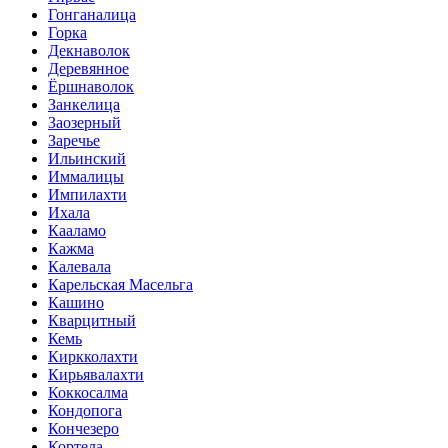
Гонганалица
Горка
Декнаволок
Деревянное
Ёршнаволок
Занкелица
Заозерный
Заречье
Ильинский
Иммалицы
Импилахти
Ихала
Кааламо
Кажма
Калевала
Карельская Масельга
Кашино
Кварцитный
Кемь
Киркколахти
Кирьявалахти
Коккосалма
Кондопога
Кончезеро
Кортела