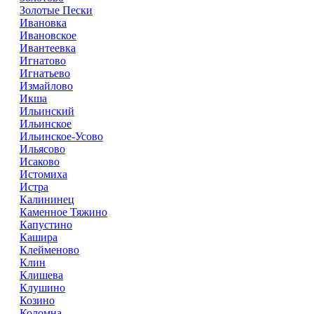
Золотые Пески
Ивановка
Ивановское
Ивантеевка
Игнатово
Игнатьево
Измайлово
Икша
Ильинский
Ильинское
Ильинское-Усово
Ильясово
Исаково
Истомиха
Истра
Калининец
Каменное Тяжино
Капустино
Кашира
Клейменово
Клин
Клишева
Клушино
Козино
Коломна