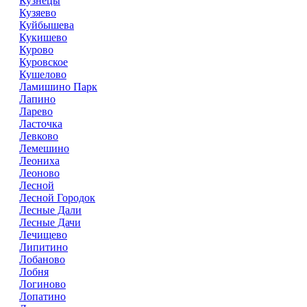
Кузнецы
Кузяево
Куйбышева
Кукишево
Курово
Куровское
Кушелово
Ламишино Парк
Лапино
Ларево
Ласточка
Левково
Лемешино
Леониха
Леоново
Лесной
Лесной Городок
Лесные Дали
Лесные Дачи
Лечищево
Липитино
Лобаново
Лобня
Логиново
Лопатино