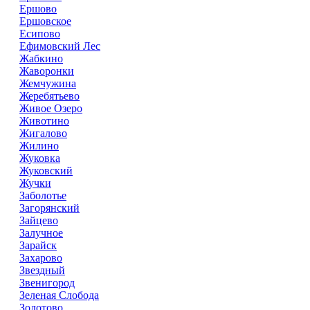
Ершово
Ершовское
Есипово
Ефимовский Лес
Жабкино
Жаворонки
Жемчужина
Жеребятьево
Живое Озеро
Животино
Жигалово
Жилино
Жуковка
Жуковский
Жучки
Заболотье
Загорянский
Зайцево
Залучное
Зарайск
Захарово
Звездный
Звенигород
Зеленая Слобода
Золотово