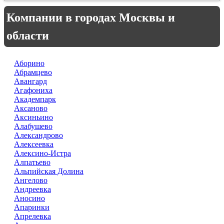
Компании в городах Москвы и
области
Аборино
Абрамцево
Авангард
Агафониха
Академпарк
Аксаново
Аксиньино
Алабушево
Александрово
Алексеевка
Алексино-Истра
Алпатьево
Альпийская Долина
Ангелово
Андреевка
Аносино
Апаринки
Апрелевка