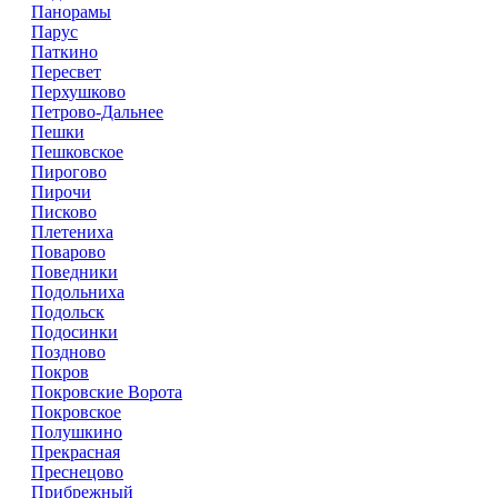
Панорамы
Парус
Паткино
Пересвет
Перхушково
Петрово-Дальнее
Пешки
Пешковское
Пирогово
Пирочи
Писково
Плетениха
Поварово
Поведники
Подольниха
Подольск
Подосинки
Поздново
Покров
Покровские Ворота
Покровское
Полушкино
Прекрасная
Преснецово
Прибрежный