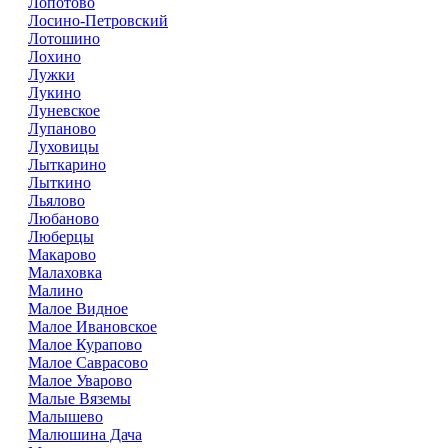
Лопотово
Лосино-Петровский
Лотошино
Лохино
Лужки
Лукино
Луневское
Лупаново
Луховицы
Лыткарино
Лыткино
Льялово
Любаново
Люберцы
Макарово
Малаховка
Малино
Малое Видное
Малое Ивановское
Малое Курапово
Малое Саврасово
Малое Уварово
Малые Вяземы
Малышево
Малюшина Дача