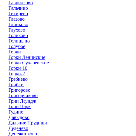
Гаврилково
Гальчино
Гигирево
Глазово
Глинково
Глухово
Голиково
Голицыно
Голубое
Горки
Горки Ленинские
Горки Сухаревские
Горки-10
Горки-2
Гребнево
Грибки
Григорово
Григорчиково
Грин Лаундж
Грин Парк
Гудино
Давыдово
Дальние Прудищи
Деденево
Денежниково