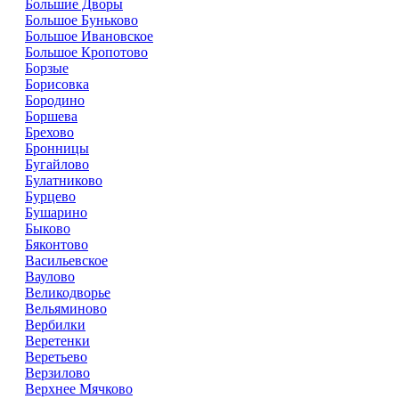
Большие Дворы
Большое Буньково
Большое Ивановское
Большое Кропотово
Борзые
Борисовка
Бородино
Боршева
Брехово
Бронницы
Бугайлово
Булатниково
Бурцево
Бушарино
Быково
Бяконтово
Васильевское
Ваулово
Великодворье
Вельяминово
Вербилки
Веретенки
Веретьево
Верзилово
Верхнее Мячково