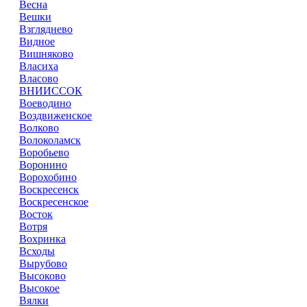
Весна
Вешки
Взгляднево
Видное
Вишняково
Власиха
Власово
ВНИИССОК
Воеводино
Воздвиженское
Волково
Волоколамск
Воробьево
Воронино
Ворохобино
Воскресенск
Воскресенское
Восток
Вотря
Вохринка
Всходы
Вырубово
Высоково
Высокое
Вялки