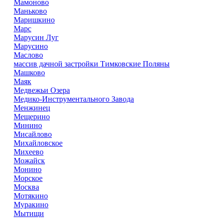
Мамоново
Маньково
Маришкино
Марс
Марусин Луг
Марусино
Маслово
массив дачной застройки Тимковские Поляны
Машково
Маяк
Медвежьи Озера
Медико-Инструментального Завода
Менжинец
Мещерино
Минино
Мисайлово
Михайловское
Михеево
Можайск
Монино
Морское
Москва
Мотякино
Муракино
Мытищи