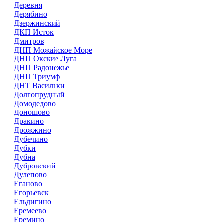
Деревня
Дерябино
Дзержинский
ДКП Исток
Дмитров
ДНП Можайское Море
ДНП Окские Луга
ДНП Радонежье
ДНП Триумф
ДНТ Васильки
Долгопрудный
Домодедово
Доношово
Дракино
Дрожжино
Дубечино
Дубки
Дубна
Дубровский
Дулепово
Еганово
Егорьевск
Ельдигино
Еремеево
Еремино