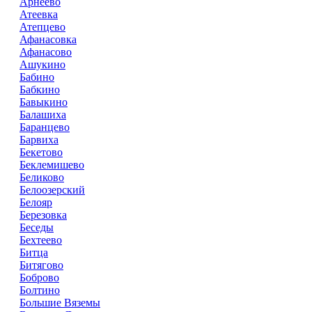
Арнеево
Атеевка
Атепцево
Афанасовка
Афанасово
Ашукино
Бабино
Бабкино
Бавыкино
Балашиха
Баранцево
Барвиха
Бекетово
Беклемишево
Беликово
Белоозерский
Белояр
Березовка
Беседы
Бехтеево
Битца
Битягово
Боброво
Болтино
Большие Вяземы