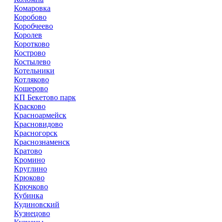
Комаровка
Коробово
Коробчеево
Королев
Коротково
Кострово
Костылево
Котельники
Котляково
Кошерово
КП Бекетово парк
Красково
Красноармейск
Красновидово
Красногорск
Краснознаменск
Кратово
Кромино
Круглино
Крюково
Крючково
Кубинка
Кудиновский
Кузнецово