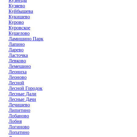
Кузнецы
Кузяево
Куйбышева
Кукишево
Курово
Куровское
Кушелово
Ламишино Парк
Лапино
Ларево
Ласточка
Левково
Лемешино
Леониха
Леоново
Лесной
Лесной Городок
Лесные Дали
Лесные Дачи
Лечищево
Липитино
Лобаново
Лобня
Логиново
Лопатино