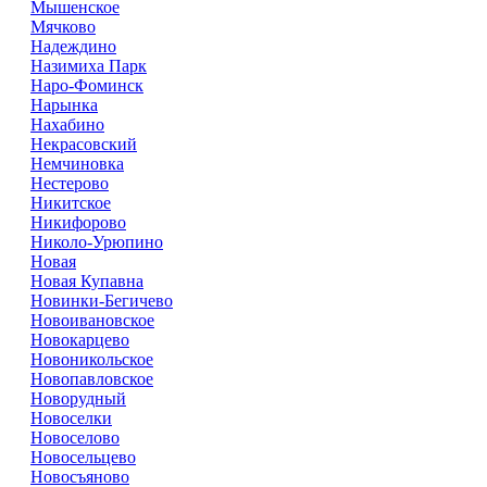
Мышенское
Мячково
Надеждино
Назимиха Парк
Наро-Фоминск
Нарынка
Нахабино
Некрасовский
Немчиновка
Нестерово
Никитское
Никифорово
Николо-Урюпино
Новая
Новая Купавна
Новинки-Бегичево
Новоивановское
Новокарцево
Новоникольское
Новопавловское
Новорудный
Новоселки
Новоселово
Новосельцево
Новосъяново