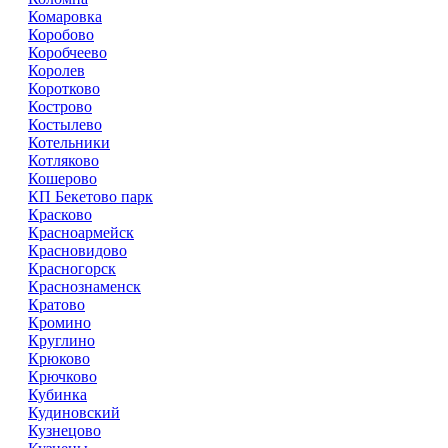
Комаровка
Коробово
Коробчеево
Королев
Коротково
Кострово
Костылево
Котельники
Котляково
Кошерово
КП Бекетово парк
Красково
Красноармейск
Красновидово
Красногорск
Краснознаменск
Кратово
Кромино
Круглино
Крюково
Крючково
Кубинка
Кудиновский
Кузнецово