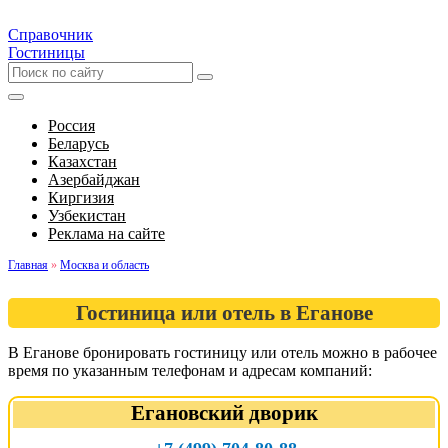
Справочник
Гостиницы
Россия
Беларусь
Казахстан
Азербайджан
Киргизия
Узбекистан
Реклама на сайте
Главная
»
Москва и область
Гостиница или отель в Еганове
В Еганове бронировать гостиницу или отель можно в рабочее
время по указанным телефонам и адресам компаний:
Егановский дворик