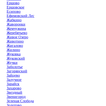
Ершово
Ершовское
Есипово
Ефимовский Лес
Жабкино
Жаворонки
Жемчужина
Жеребятьево
Живое Озеро
Животино
Жигалово
Жилино
Жуковка
Жуковский
Жучки
Заболотье
Загорянский
Зайцево
Залучное
Зарайск
Захарово
Звездный
Звенигород
Зеленая Слобода
Золотово