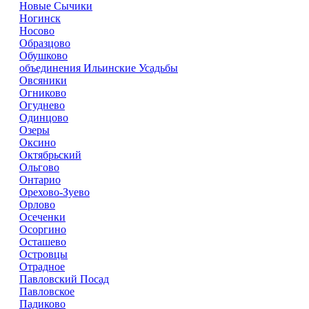
Новые Сычики
Ногинск
Носово
Образцово
Обушково
объединения Ильинские Усадьбы
Овсяники
Огниково
Огуднево
Одинцово
Озеры
Оксино
Октябрьский
Ольгово
Онтарио
Орехово-Зуево
Орлово
Осеченки
Осоргино
Осташево
Островцы
Отрадное
Павловский Посад
Павловское
Падиково