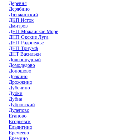
Деревня
Дерябино
Дзержинский
ДКП Исток
Дмитров
ДНП Можайское Море
ДНП Окские Луга
ДНП Радонежье
ДНП Триумф
ДНТ Васильки
Долгопрудный
Домодедово
Доношово
Дракино
Дрожжино
Дубечино
Дубки
Дубна
Дубровский
Дулепово
Еганово
Егорьевск
Ельдигино
Еремеево
Еремино