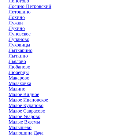
Лопотово
Лосино-Петровский
Лотошино
Лохино
Лужки
Лукино
Луневское
Лупаново
Луховицы
Лыткарино
Лыткино
Льялово
Любаново
Люберцы
Макарово
Малаховка
Малино
Малое Видное
Малое Ивановское
Малое Курапово
Малое Саврасово
Малое Уварово
Малые Вяземы
Малышево
Малюшина Дача