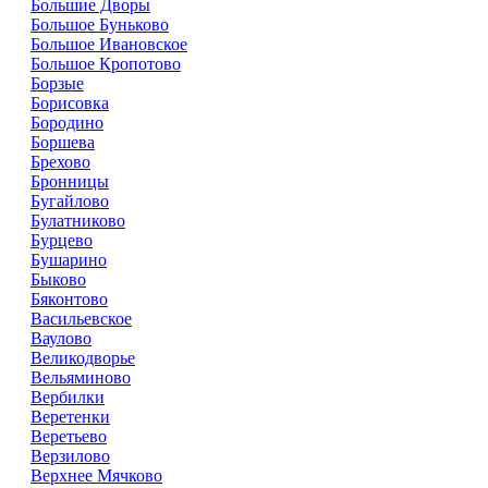
Большие Дворы
Большое Буньково
Большое Ивановское
Большое Кропотово
Борзые
Борисовка
Бородино
Боршева
Брехово
Бронницы
Бугайлово
Булатниково
Бурцево
Бушарино
Быково
Бяконтово
Васильевское
Ваулово
Великодворье
Вельяминово
Вербилки
Веретенки
Веретьево
Верзилово
Верхнее Мячково