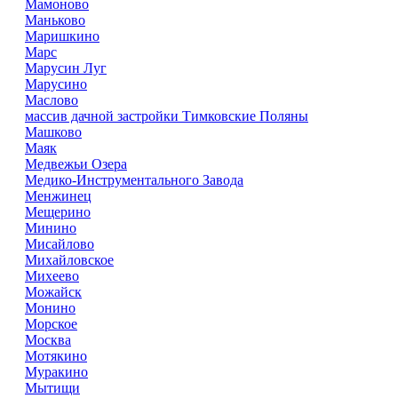
Мамоново
Маньково
Маришкино
Марс
Марусин Луг
Марусино
Маслово
массив дачной застройки Тимковские Поляны
Машково
Маяк
Медвежьи Озера
Медико-Инструментального Завода
Менжинец
Мещерино
Минино
Мисайлово
Михайловское
Михеево
Можайск
Монино
Морское
Москва
Мотякино
Муракино
Мытищи