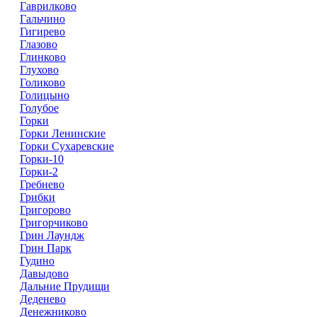
Гаврилково
Гальчино
Гигирево
Глазово
Глинково
Глухово
Голиково
Голицыно
Голубое
Горки
Горки Ленинские
Горки Сухаревские
Горки-10
Горки-2
Гребнево
Грибки
Григорово
Григорчиково
Грин Лаундж
Грин Парк
Гудино
Давыдово
Дальние Прудищи
Деденево
Денежниково