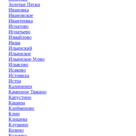
Золотые Пески
Ивановка
Ивановское
Ивантеевка
Игнатово
Игнатьево
Измайлово
Икша
Ильинский
Ильинское
Ильинское-Усово
Ильясово
Исаково
Истомиха
Истра
Калининец
Каменное Тяжино
Капустино
Кашира
Клейменово
Клин
Клишева
Клушино
Козино
Коломна