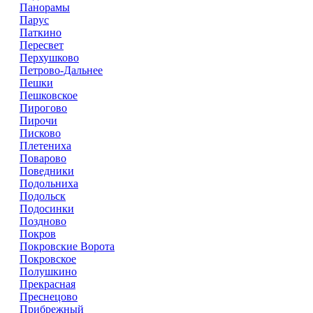
Панорамы
Парус
Паткино
Пересвет
Перхушково
Петрово-Дальнее
Пешки
Пешковское
Пирогово
Пирочи
Писково
Плетениха
Поварово
Поведники
Подольниха
Подольск
Подосинки
Поздново
Покров
Покровские Ворота
Покровское
Полушкино
Прекрасная
Преснецово
Прибрежный