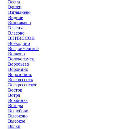
Весна
Вешки
Взгляднево
Видное
Вишняково
Власиха
Власово
ВНИИССОК
Воеводино
Воздвиженское
Волково
Волоколамск
Воробьево
Воронино
Ворохобино
Воскресенск
Воскресенское
Восток
Вотря
Вохринка
Всходы
Вырубово
Высоково
Высокое
Вялки