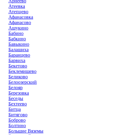
Арнеево
Атеевка
Атепцево
Афанасовка
Афанасово
Ашукино
Бабино
Бабкино
Бавыкино
Балашиха
Баранцево
Барвиха
Бекетово
Беклемишево
Беликово
Белоозерский
Белояр
Березовка
Беседы
Бехтеево
Битца
Битягово
Боброво
Болтино
Большие Вяземы