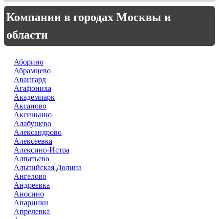
Компании в городах Москвы и
области
Аборино
Абрамцево
Авангард
Агафониха
Академпарк
Аксаново
Аксиньино
Алабушево
Александрово
Алексеевка
Алексино-Истра
Алпатьево
Альпийская Долина
Ангелово
Андреевка
Аносино
Апаринки
Апрелевка