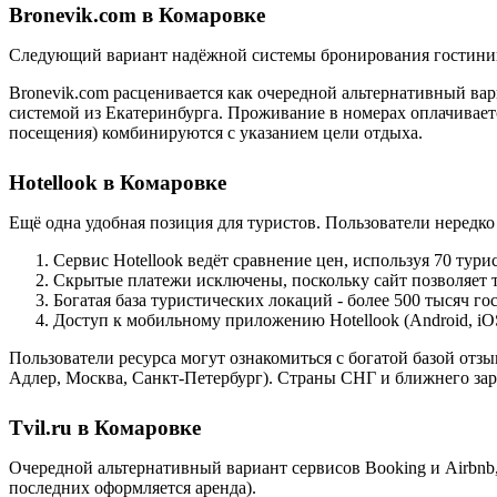
Bronevik.com в Комаровке
Следующий вариант надёжной системы бронирования гостиниц 
Bronevik.com расценивается как очередной альтернативный вар
системой из Екатеринбурга. Проживание в номерах оплачивается
посещения) комбинируются с указанием цели отдыха.
Hotellook в Комаровке
Ещё одна удобная позиция для туристов. Пользователи нередк
Сервис Hotellook ведёт сравнение цен, используя 70 тур
Скрытые платежи исключены, поскольку сайт позволяет т
Богатая база туристических локаций - более 500 тысяч г
Доступ к мобильному приложению Hotellook (Android, iO
Пользователи ресурса могут ознакомиться с богатой базой отз
Адлер, Москва, Санкт-Петербург). Страны СНГ и ближнего за
Tvil.ru в Комаровке
Очередной альтернативный вариант сервисов Booking и Airbnb
последних оформляется аренда).