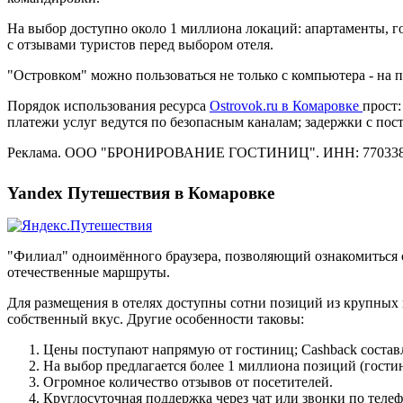
На выбор доступно около 1 миллиона локаций: апартаменты, го
с отзывами туристов перед выбором отеля.
"Островком" можно пользоваться не только с компьютера - на
Порядок использования ресурса
Ostrovok.ru в Комаровке
прост:
платежи услуг ведутся по безопасным каналам; задержки с по
Реклама. ООО "БРОНИРОВАНИЕ ГОСТИНИЦ". ИНН: 770338
Yandex Путешествия в Комаровке
"Филиал" одноимённого браузера, позволяющий ознакомиться 
отечественные маршруты.
Для размещения в отелях доступны сотни позиций из крупных 
собственный вкус. Другие особенности таковы:
Цены поступают напрямую от гостиниц; Cashback состав
На выбор предлагается более 1 миллиона позиций (гостин
Огромное количество отзывов от посетителей.
Круглосуточная поддержка через чат или звонки по телеф