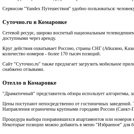
Сервисом "Yandex Путешествия" удобно пользоваться: человеку 
Суточно.ru в Комаровке
Сетевой ресурс, широко воспетый национальным телевидением.
доступными через аренду.
Круг действия охватывает Россию, страны СНГ (Абхазию, Каза
количество номеров - более 170 тысяч позиций.
Сайт "Суточно.ru" также предлагает загрузить мобильное при
снабжено отзывами.
Отелло в Комаровке
"Драматичный" представитель обзора использует алгоритмы, 
Цены поступают непосредственно от гостиничных заведений. Т
Направления ограничены крупными городами России (Санкт-Пе
Процедура выбора понравившихся апартаментов или номеров не 
Некоторые позиции можно добавить в меню "Избранное" для б