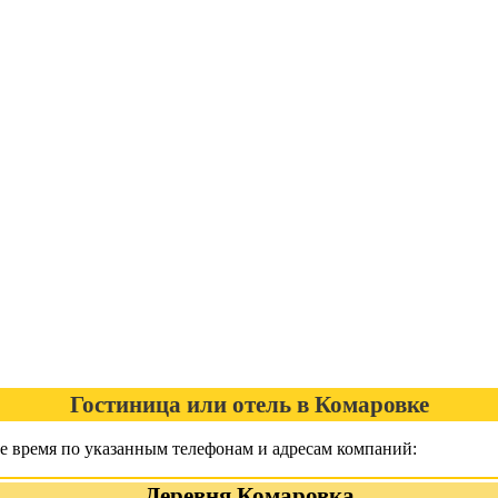
Гостиница или отель в Комаровке
е время по указанным телефонам и адресам компаний:
Деревня Комаровка