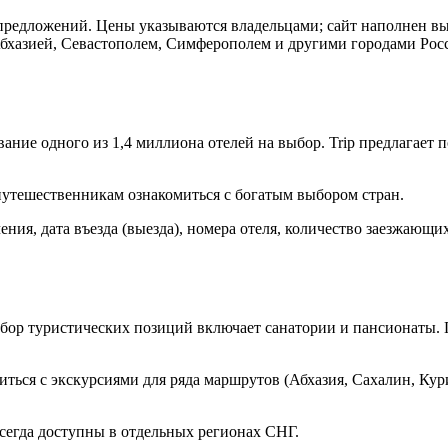
и предложений. Цены указываются владельцами; сайт наполнен 
Абхазией, Севастополем, Симферополем и другими городами Ро
ие одного из 1,4 миллиона отелей на выбор. Trip предлагает п
 путешественникам ознакомиться с богатым выбором стран.
ия, дата въезда (выезда), номера отеля, количество заезжающих
бор туристических позиций включает санатории и пансионаты. Г
ься с экскурсиями для ряда маршрутов (Абхазия, Сахалин, Кури
всегда доступны в отдельных регионах СНГ.