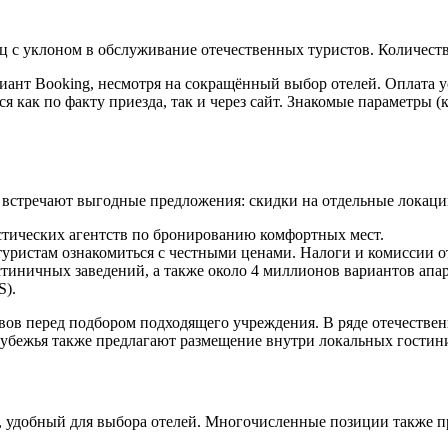
с уклоном в обслуживание отечественных туристов. Количеств
иант Booking, несмотря на сокращённый выбор отелей. Оплата у
 как по факту приезда, так и через сайт. Знакомые параметры (
о встречают выгодные предложения: скидки на отдельные локаци
истических агентств по бронированию комфортных мест.
уристам ознакомиться с честными ценами. Налоги и комиссии о
остиничных заведений, а также около 4 миллионов вариантов апа
S).
ывов перед подбором подходящего учреждения. В ряде отечестве
рубежья также предлагают размещение внутри локальных гостин
, удобный для выбора отелей. Многочисленные позиции также п