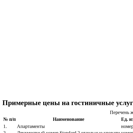
Примерные цены на гостиничные услу
Перечень ж
№ п/п
Наименование
Ед. и
1.
Апартаменты
номе
2.
Двухместный номер Standard 2 отдельные кровати
номе