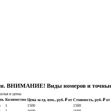
ги. ВНИМАНИЕ! Виды номеров и точные 
илья и цены
зм.
Количество
Цена за ед. изм., руб. ₽ от
Стоимость, руб. ₽ от
р
1
1500
1500
р
1
1600
1600