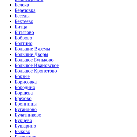
Белояр
Березовка
Беседы
Бехтеево
Битца
Битягово
Боброво
Болтино
Большие Вяземы
Большие Дворы
Большое Буньково
Большое Ивановское
Большое Кропотово
Борзые
Борисовка
Бородино
Боршева
Брехово
Бронницы
Бугайлово
Булатниково
Бурцево
Бушарино
Быково
Бяконтово