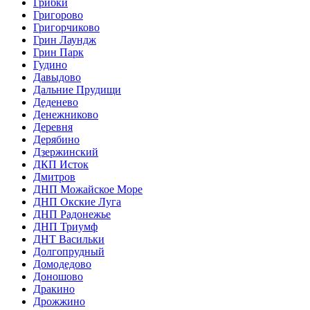
Грибки
Григорово
Григорчиково
Грин Лаундж
Грин Парк
Гудино
Давыдово
Дальние Прудищи
Деденево
Денежниково
Деревня
Дерябино
Дзержинский
ДКП Исток
Дмитров
ДНП Можайское Море
ДНП Окские Луга
ДНП Радонежье
ДНП Триумф
ДНТ Васильки
Долгопрудный
Домодедово
Доношово
Дракино
Дрожжино