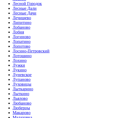
Лесной Городок
Лесные Дали
Лесные Дачи
Лечищево
Липитино
Лобаново
Лобня
Логиново
Лопатино
Лопотово
Лосино-Петровский
Лотошино
Лохино
Лужки
Лукино
Луневское
Лупаново
Луховицы
Лыткарино
Лыткино
Льялово
Любаново
Люберцы
Макарово
Малаховка