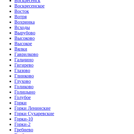
Воскресенск
Воскресенское
Восток
Вотря
Вохринка
Всходы
Вырубово
Высоково
Высокое
Вялки
Гаврилково
Гальчино
Гигирево
Глазово
Глинково
Глухово
Голиково
Голицыно
Голубое
Горки
Горки Ленинские
Горки Сухаревские
Горки-10
Горки-2
Гребнево