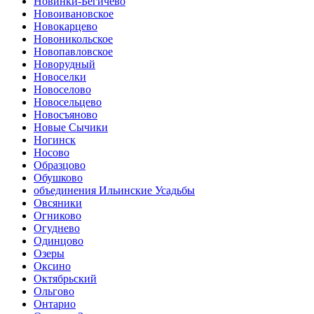
Новинки-Бегичево
Новоивановское
Новокарцево
Новоникольское
Новопавловское
Новорудный
Новоселки
Новоселово
Новосельцево
Новосъяново
Новые Сычики
Ногинск
Носово
Образцово
Обушково
объединения Ильинские Усадьбы
Овсяники
Огниково
Огуднево
Одинцово
Озеры
Оксино
Октябрьский
Ольгово
Онтарио