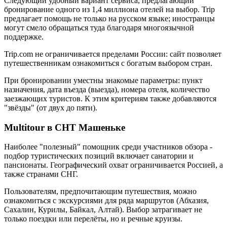
Следующий удобный вариант сервиса, предлагающий
бронирование одного из 1,4 миллиона отелей на выбор. Trip
предлагает помощь не только на русском языке; иностранцы
могут смело обращаться туда благодаря многоязычной
поддержке.
Trip.com не ограничивается пределами России: сайт позволяет
путешественникам ознакомиться с богатым выбором стран.
При бронировании уместны знакомые параметры: пункт
назначения, дата въезда (выезда), номера отеля, количество
заезжающих туристов. К этим критериям также добавляются
"звёзды" (от двух до пяти).
Multitour в СНТ Машеньке
Наиболее "полезный" помощник среди участников обзора -
подбор туристических позиций включает санатории и
пансионаты. Географический охват ограничивается Россией, а
также странами СНГ.
Пользователям, предпочитающим путешествия, можно
ознакомиться с экскурсиями для ряда маршрутов (Абхазия,
Сахалин, Курилы, Байкал, Алтай). Выбор затрагивает не
только поездки или перелёты, но и речные круизы.