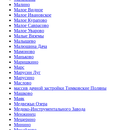
Малино
Малое Видное
Малое Ивановское
Малое Курапово
Малое Саврасово
Малое Уварово
Малые Вяземы
Малышево
Малюшина Дача
Мамоново
Маньково
Маришкино
Марс
Марусин Луг
Марусино
Маслово
массив дачной застройки Тимковские Поляны
Машково
Маяк
Медвежьи Озера
Медико-Инструментального Завода
Менжинец
Мещерино
Минино
Мисайлово