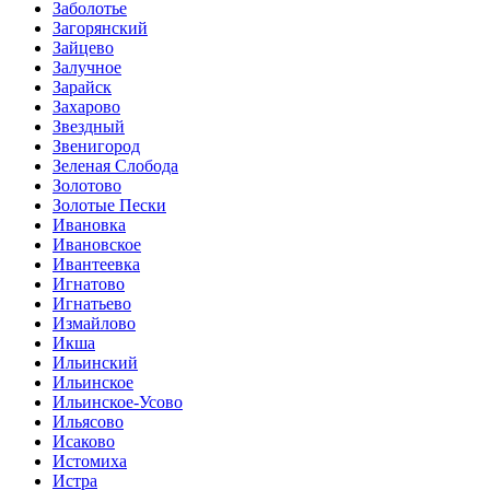
Заболотье
Загорянский
Зайцево
Залучное
Зарайск
Захарово
Звездный
Звенигород
Зеленая Слобода
Золотово
Золотые Пески
Ивановка
Ивановское
Ивантеевка
Игнатово
Игнатьево
Измайлово
Икша
Ильинский
Ильинское
Ильинское-Усово
Ильясово
Исаково
Истомиха
Истра