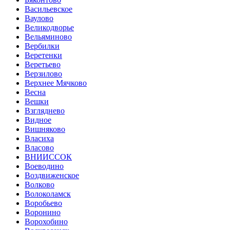
Васильевское
Ваулово
Великодворье
Вельяминово
Вербилки
Веретенки
Веретьево
Верзилово
Верхнее Мячково
Весна
Вешки
Взгляднево
Видное
Вишняково
Власиха
Власово
ВНИИССОК
Воеводино
Воздвиженское
Волково
Волоколамск
Воробьево
Воронино
Ворохобино