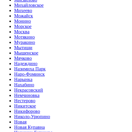
Михайловское
Михеево
Можайск
Монино
Морское
Москва
Мотякино
Муракино
Мытищи
Мышенское
Мячково
Надеждино
Назимиха Парк
Наро-Фоминск
Нарынка
Нахабино
Некрасовский
Немчиновка
Нестерово
Никитское
Никифорово
Николо-Урюпино
Новая
Новая Купавна