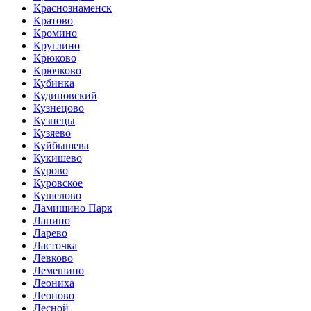
Краснознаменск
Кратово
Кромино
Круглино
Крюково
Крючково
Кубинка
Кудиновский
Кузнецово
Кузнецы
Кузяево
Куйбышева
Кукишево
Курово
Куровское
Кушелово
Ламишино Парк
Лапино
Ларево
Ласточка
Левково
Лемешино
Леониха
Леоново
Лесной