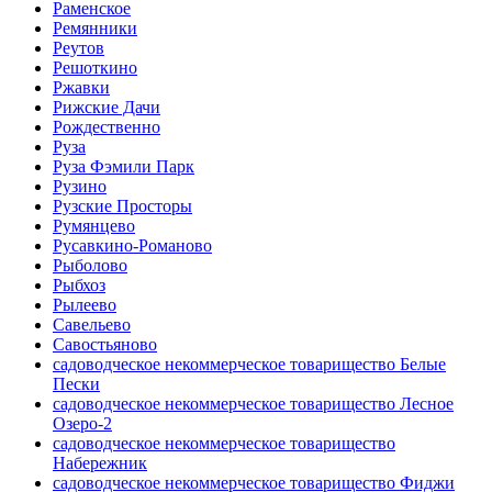
Раменское
Ремянники
Реутов
Решоткино
Ржавки
Рижские Дачи
Рождественно
Руза
Руза Фэмили Парк
Рузино
Рузские Просторы
Румянцево
Русавкино-Романово
Рыболово
Рыбхоз
Рылеево
Савельево
Савостьяново
садоводческое некоммерческое товарищество Белые
Пески
садоводческое некоммерческое товарищество Лесное
Озеро-2
садоводческое некоммерческое товарищество
Набережник
садоводческое некоммерческое товарищество Фиджи