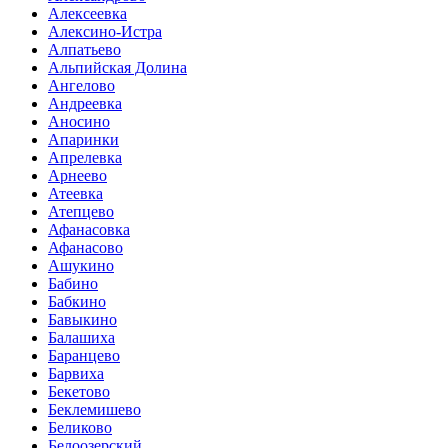
Алексеевка
Алексино-Истра
Алпатьево
Альпийская Долина
Ангелово
Андреевка
Аносино
Апаринки
Апрелевка
Арнеево
Атеевка
Атепцево
Афанасовка
Афанасово
Ашукино
Бабино
Бабкино
Бавыкино
Балашиха
Баранцево
Барвиха
Бекетово
Беклемишево
Беликово
Белоозерский