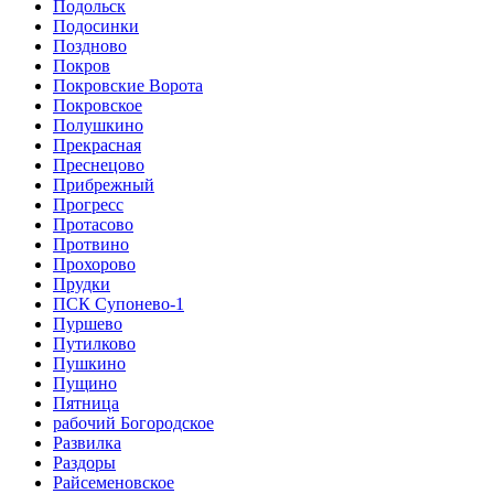
Подольск
Подосинки
Поздново
Покров
Покровские Ворота
Покровское
Полушкино
Прекрасная
Преснецово
Прибрежный
Прогресс
Протасово
Протвино
Прохорово
Прудки
ПСК Супонево-1
Пуршево
Путилково
Пушкино
Пущино
Пятница
рабочий Богородское
Развилка
Раздоры
Райсеменовское