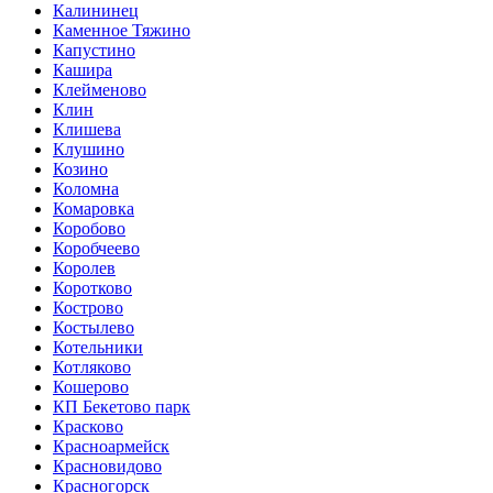
Калининец
Каменное Тяжино
Капустино
Кашира
Клейменово
Клин
Клишева
Клушино
Козино
Коломна
Комаровка
Коробово
Коробчеево
Королев
Коротково
Кострово
Костылево
Котельники
Котляково
Кошерово
КП Бекетово парк
Красково
Красноармейск
Красновидово
Красногорск