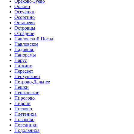
Орехово-Зуево
Орлово
Осеченки
Осоргино
Осташево
Островцы
Отрадное
Павловский Посад
Павловское
Падиково
Панорамы
Парус
Паткино
Пересвет
Перхушково
Петрово-Дальнее
Пешки
Пешковское
Пирогово
Пирочи
Писково
Плетениха
Поварово
Поведники
Подольниха