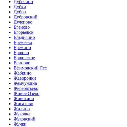
Дубечино
Дубки
Дубна
Дубровский
Дулепово
Еганово
Егорьевск
Ельдигино
Еремеево
Еремино
Ершово
Ершовское
Есипово
Ефимовский Лес
Жабкино
Жаворонки
Жемчужина
Жеребятьево
Живое Озеро
Животино
Жигалово
Жилино
Жуковка
Жуковский
Жучки