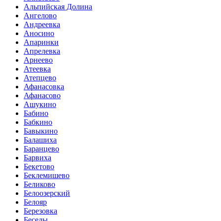
Альпийская Долина
Ангелово
Андреевка
Аносино
Апаринки
Апрелевка
Арнеево
Атеевка
Атепцево
Афанасовка
Афанасово
Ашукино
Бабино
Бабкино
Бавыкино
Балашиха
Баранцево
Барвиха
Бекетово
Беклемишево
Беликово
Белоозерский
Белояр
Березовка
Беседы