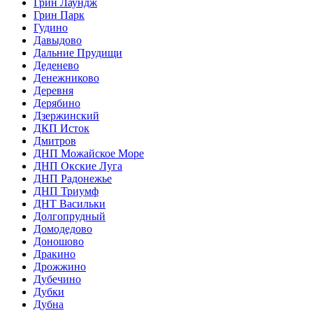
Грин Лаундж
Грин Парк
Гудино
Давыдово
Дальние Прудищи
Деденево
Денежниково
Деревня
Дерябино
Дзержинский
ДКП Исток
Дмитров
ДНП Можайское Море
ДНП Окские Луга
ДНП Радонежье
ДНП Триумф
ДНТ Васильки
Долгопрудный
Домодедово
Доношово
Дракино
Дрожжино
Дубечино
Дубки
Дубна