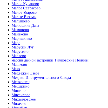
Малое Курапово
Малое Саврасово
Малое Уварово
Малые Вяземы
Малышево
Малюшина Дача
Мамоново
Маньково
Маришкино
Марс
Марусин Луг
Марусино
Маслово
массив дачной застройки Тимковские Поляны
Машково
Маяк
Медвежьи Озера
Медико-Инструментального Завода
Менжинец
Мещерино
Минино
Мисайлово
Михайловское
Михеево
Можайск