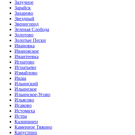
Залучное
Зарайск
Захарово
Звездный
Звенигород
Зеленая Слобода
Золотово
Золотые Пески
Ивановка
Ивановское
Ивантеевка
Игнатово
Игнатьево
Измайлово
Икша
Ильинский
Ильинское
Ильинское-Усово
Ильясово
Исаково
Истомиха
Истра
Калининец
Каменное Тяжино
Капустино