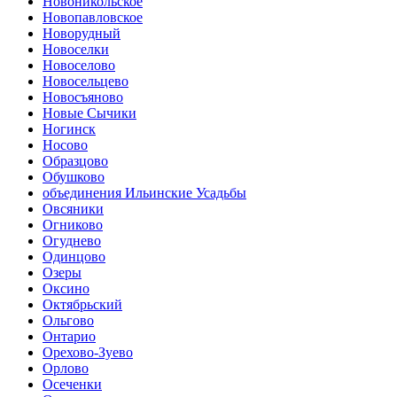
Новоникольское
Новопавловское
Новорудный
Новоселки
Новоселово
Новосельцево
Новосъяново
Новые Сычики
Ногинск
Носово
Образцово
Обушково
объединения Ильинские Усадьбы
Овсяники
Огниково
Огуднево
Одинцово
Озеры
Оксино
Октябрьский
Ольгово
Онтарио
Орехово-Зуево
Орлово
Осеченки