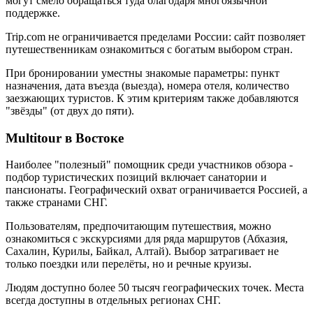
могут смело обращаться туда благодаря многоязычной
поддержке.
Trip.com не ограничивается пределами России: сайт позволяет
путешественникам ознакомиться с богатым выбором стран.
При бронировании уместны знакомые параметры: пункт
назначения, дата въезда (выезда), номера отеля, количество
заезжающих туристов. К этим критериям также добавляются
"звёзды" (от двух до пяти).
Multitour в Востоке
Наиболее "полезный" помощник среди участников обзора -
подбор туристических позиций включает санатории и
пансионаты. Географический охват ограничивается Россией, а
также странами СНГ.
Пользователям, предпочитающим путешествия, можно
ознакомиться с экскурсиями для ряда маршрутов (Абхазия,
Сахалин, Курилы, Байкал, Алтай). Выбор затрагивает не
только поездки или перелёты, но и речные круизы.
Людям доступно более 50 тысяч географических точек. Места
всегда доступны в отдельных регионах СНГ.