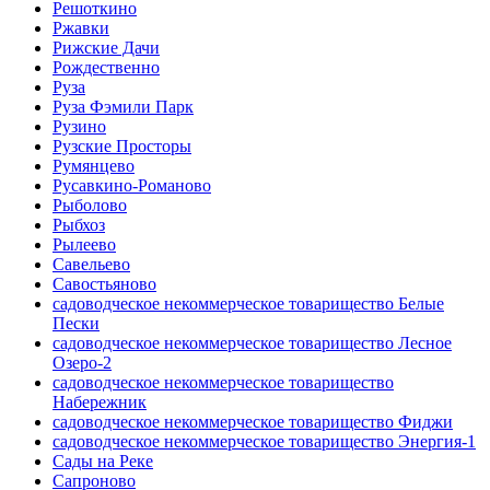
Решоткино
Ржавки
Рижские Дачи
Рождественно
Руза
Руза Фэмили Парк
Рузино
Рузские Просторы
Румянцево
Русавкино-Романово
Рыболово
Рыбхоз
Рылеево
Савельево
Савостьяново
садоводческое некоммерческое товарищество Белые
Пески
садоводческое некоммерческое товарищество Лесное
Озеро-2
садоводческое некоммерческое товарищество
Набережник
садоводческое некоммерческое товарищество Фиджи
садоводческое некоммерческое товарищество Энергия-1
Сады на Реке
Сапроново