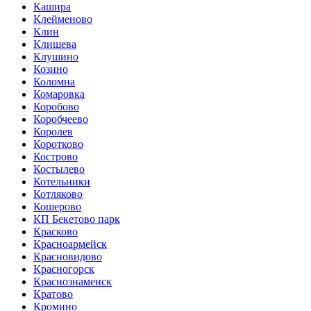
Кашира
Клейменово
Клин
Клишева
Клушино
Козино
Коломна
Комаровка
Коробово
Коробчеево
Королев
Коротково
Кострово
Костылево
Котельники
Котляково
Кошерово
КП Бекетово парк
Красково
Красноармейск
Красновидово
Красногорск
Краснознаменск
Кратово
Кромино