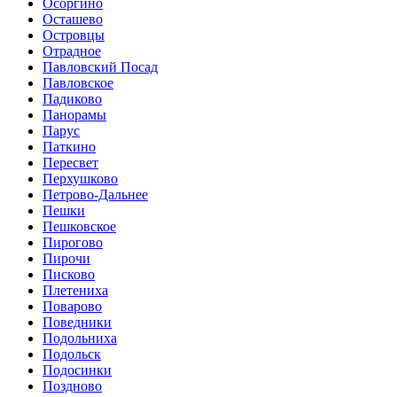
Осоргино
Осташево
Островцы
Отрадное
Павловский Посад
Павловское
Падиково
Панорамы
Парус
Паткино
Пересвет
Перхушково
Петрово-Дальнее
Пешки
Пешковское
Пирогово
Пирочи
Писково
Плетениха
Поварово
Поведники
Подольниха
Подольск
Подосинки
Поздново