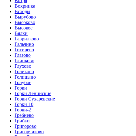
Вотря
Вохринка
Всходы
Вырубово
Высоково
Высокое
Вялки
Гаврилково
Гальчино
Гигирево
Глазово
Глинково
Глухово
Голиково
Голицыно
Голубое
Горки
Горки Ленинские
Горки Сухаревские
Горки-10
Горки-2
Гребнево
Грибки
Григорово
Григорчиково