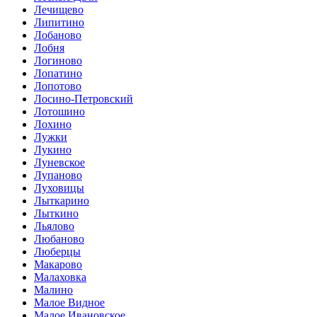
Лечищево
Липитино
Лобаново
Лобня
Логиново
Лопатино
Лопотово
Лосино-Петровский
Лотошино
Лохино
Лужки
Лукино
Луневское
Лупаново
Луховицы
Лыткарино
Лыткино
Льялово
Любаново
Люберцы
Макарово
Малаховка
Малино
Малое Видное
Малое Ивановское