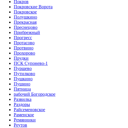
Покров
Покровские Ворота
Покровское
Полушкино
Прекрасная
Преснецово
Прибрежный
Прогресс
Протасово
Протвино
Прохорово
Прудки
ПСК Супонево-1
Пуршево
Путилково
Пушкино
Пущино
Пятница
рабочий Богородское
Развилка
Раздоры
Райсеменовское
Раменское
Ремянники
Реутов