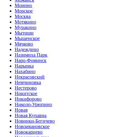
Монино
Морское
Москва
Мотякино
Муракино
Мытищи
Мышенское
Мячково
Надеждино
Назимиха Парк
Наро-Фоминск
Нарынка
Нахабино
Некрасовский
Немчиновка
Нестерово
Никитское
Никифорово
Николо-Урюпино
Новая
Новая Купавна
Новинки-Бегичево
Новоивановское
Новокарцево