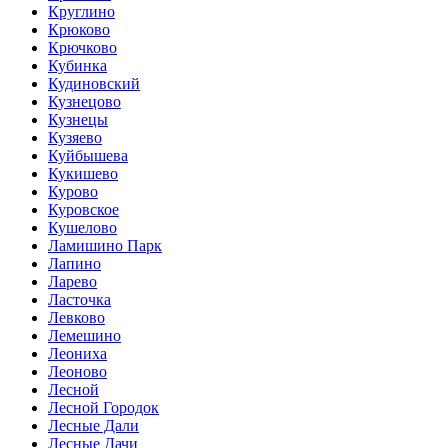
Круглино
Крюково
Крючково
Кубинка
Кудиновский
Кузнецово
Кузнецы
Кузяево
Куйбышева
Кукишево
Курово
Куровское
Кушелово
Ламишино Парк
Лапино
Ларево
Ласточка
Левково
Лемешино
Леониха
Леоново
Лесной
Лесной Городок
Лесные Дали
Лесные Дачи