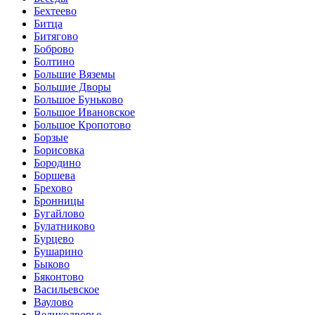
Бехтеево
Битца
Битягово
Боброво
Болтино
Большие Вяземы
Большие Дворы
Большое Буньково
Большое Ивановское
Большое Кропотово
Борзые
Борисовка
Бородино
Боршева
Брехово
Бронницы
Бугайлово
Булатниково
Бурцево
Бушарино
Быково
Бяконтово
Васильевское
Ваулово
Великодворье