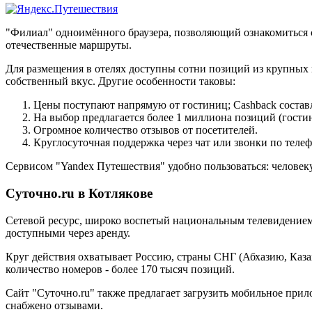
"Филиал" одноимённого браузера, позволяющий ознакомиться 
отечественные маршруты.
Для размещения в отелях доступны сотни позиций из крупных 
собственный вкус. Другие особенности таковы:
Цены поступают напрямую от гостиниц; Cashback состав
На выбор предлагается более 1 миллиона позиций (гостин
Огромное количество отзывов от посетителей.
Круглосуточная поддержка через чат или звонки по телеф
Сервисом "Yandex Путешествия" удобно пользоваться: человеку 
Суточно.ru в Котлякове
Сетевой ресурс, широко воспетый национальным телевидением.
доступными через аренду.
Круг действия охватывает Россию, страны СНГ (Абхазию, Каза
количество номеров - более 170 тысяч позиций.
Сайт "Суточно.ru" также предлагает загрузить мобильное при
снабжено отзывами.