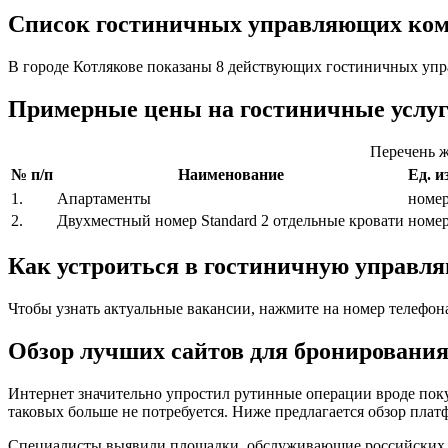
Список гостиничных управляющих комп
В городе Котлякове показаны 8 действующих гостиничных упр
Примерные цены на гостиничные услу
Перечень ж
№ п/п
Наименование
Ед. и
1.
Апартаменты
номе
2.
Двухместный номер Standard 2 отдельные кровати
номе
Как устроиться в гостиничную управ
Чтобы узнать актуальные вакансии, нажмите на номер телефон
Обзор лучших сайтов для бронирования
Интернет значительно упростил рутинные операции вроде поку
таковых больше не потребуется. Ниже предлагается обзор плат
Специалисты выявили площадки, обслуживающие российских кл