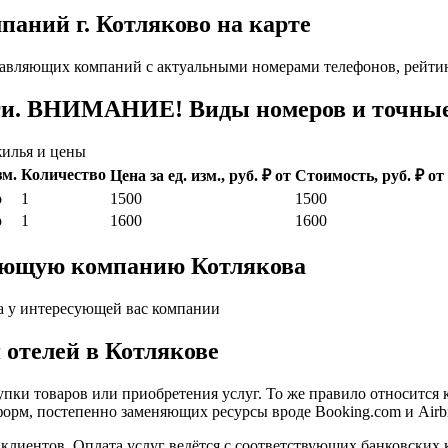
аний г. Котляково на карте
авляющих компаний с актуальными номерами телефонов, рейтин
ги. ВНИМАНИЕ! Виды номеров и точные 
илья и цены
зм.
Количество
Цена за ед. изм., руб. ₽ от
Стоимость, руб. ₽ от
р
1
1500
1500
р
1
1600
1600
ляющую компанию Котлякова
а у интересующей вас компании
 отелей в Котлякове
пки товаров или приобретения услуг. То же правило относится 
форм, постепенно заменяющих ресурсы вроде Booking.com и Airb
иентов. Оплата услуг ведётся с соответствующих банковских к