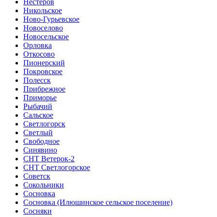
Нестеров
Никольское
Ново-Гурьевское
Новоселово
Новосельское
Орловка
Откосово
Пионерский
Покровское
Полесск
Прибрежное
Приморье
Рыбачий
Сальское
Светлогорск
Светлый
Свободное
Синявино
СНТ Ветерок-2
СНТ Светлогорское
Советск
Сокольники
Сосновка
Сосновка (Илюшинское сельское поселение)
Сосняки