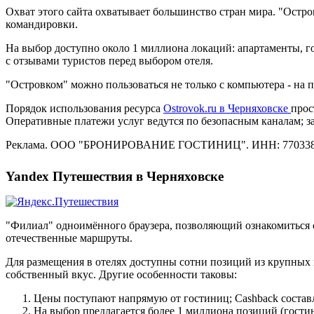
Охват этого сайта охватывает большинство стран мира. "Остр
командировки.
На выбор доступно около 1 миллиона локаций: апартаменты, го
с отзывами туристов перед выбором отеля.
"Островком" можно пользоваться не только с компьютера - на
Порядок использования ресурса
Ostrovok.ru в Черняховске
прос
Оперативные платежи услуг ведутся по безопасным каналам; 
Реклама. ООО "БРОНИРОВАНИЕ ГОСТИНИЦ". ИНН: 770338
Yandex Путешествия в Черняховске
"Филиал" одноимённого браузера, позволяющий ознакомиться 
отечественные маршруты.
Для размещения в отелях доступны сотни позиций из крупных 
собственный вкус. Другие особенности таковы:
Цены поступают напрямую от гостиниц; Cashback состав
На выбор предлагается более 1 миллиона позиций (гостин