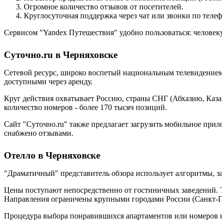
Огромное количество отзывов от посетителей.
Круглосуточная поддержка через чат или звонки по телеф
Сервисом "Yandex Путешествия" удобно пользоваться: человеку 
Суточно.ru в Черняховске
Сетевой ресурс, широко воспетый национальным телевидением.
доступными через аренду.
Круг действия охватывает Россию, страны СНГ (Абхазию, Каза
количество номеров - более 170 тысяч позиций.
Сайт "Суточно.ru" также предлагает загрузить мобильное при
снабжено отзывами.
Отелло в Черняховске
"Драматичный" представитель обзора использует алгоритмы, 
Цены поступают непосредственно от гостиничных заведений. Т
Направления ограничены крупными городами России (Санкт-Пе
Процедура выбора понравившихся апартаментов или номеров не 