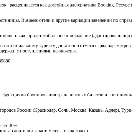
овок" расценивается как достойная альтернатива Booking. Ресу
стиницы, Business-отели и другие вариации заведений по справ
 помощь также придёт мобильное приложение (адаптировано под 
т: потенциальному туристу достаточно отметить ряд параметров (
задержки с поступлениями исключены.
9880
с функциями бронирования транспортных билетов и гостиничны
городов России (Краснодар, Сочи, Москва, Казань, Адлер). Ту
ляет 30%.
ицы, санатории, апартаменты, и так далее).