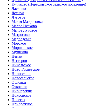
Куликово (Переславское сельское поселение)
Ласкино
Лесной
Луговое
Малая Матросовка
Малое Исаково
Малое Луговое
Матросово
Медведевка
Морское
Моршанское
Мушкино
Неман
Нестеров
Никольское
Ново-Гурьевское
Новоселово
Новосельское
Орловка
Откосово
Пионерский
Покровское
Полесск
Прибрежное