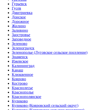
Гурьевск
Гусев
Дмитриевка
Донское
Дорожное
Жилино
Заливино
Заостровье
Заповедное
Зеленово
Зеленоградск
Зеленополье (Луговское сельское поселение)
Знаменск
Ижевское
Калининград
Канаш
Клюквенное
Коврово
Кострово
Краснолесье
Краснополье
Краснополянское
Куликово
Куликово (Ковровский сельский округ)
Куликово (Ковровское сельское поселение)