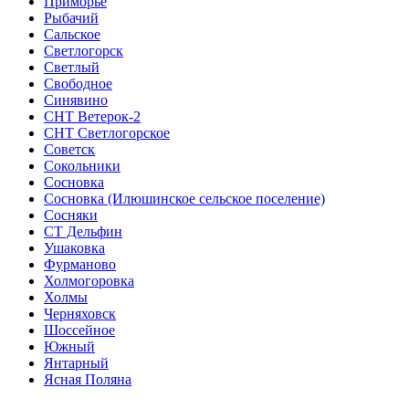
Приморье
Рыбачий
Сальское
Светлогорск
Светлый
Свободное
Синявино
СНТ Ветерок-2
СНТ Светлогорское
Советск
Сокольники
Сосновка
Сосновка (Илюшинское сельское поселение)
Сосняки
СТ Дельфин
Ушаковка
Фурманово
Холмогоровка
Холмы
Черняховск
Шоссейное
Южный
Янтарный
Ясная Поляна