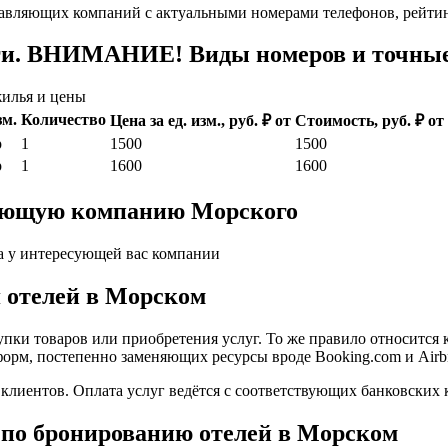
авляющих компаний с актуальными номерами телефонов, рейтин
ги. ВНИМАНИЕ! Виды номеров и точные 
илья и цены
зм.
Количество
Цена за ед. изм., руб. ₽ от
Стоимость, руб. ₽ от
р
1
1500
1500
р
1
1600
1600
ляющую компанию Морского
а у интересующей вас компании
 отелей в Морском
пки товаров или приобретения услуг. То же правило относится 
форм, постепенно заменяющих ресурсы вроде Booking.com и Airb
иентов. Оплата услуг ведётся с соответствующих банковских к
 по бронированию отелей в Морском