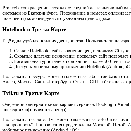
Bronevik.com расценивается как очередной альтернативный вар
системой из Екатеринбурга. Проживание в номерах оплачивается
посещения) комбинируются с указанием цели отдыха.
Hotellook в Третьи Карте
Ещё одна удобная позиция для туристов. Пользователи нередк
Сервис Hotellook ведёт сравнение цен, используя 70 тур
Скрытые платежи исключены, поскольку сайт позволяет т
Богатая база туристических локаций - более 500 тысяч г
Доступ к мобильному приложению Hotellook (Android, iO
Пользователи ресурса могут ознакомиться с богатой базой отз
Адлер, Москва, Санкт-Петербург). Страны СНГ и ближнего за
Tvil.ru в Третьи Карте
Очередной альтернативный вариант сервисов Booking и Airbnb
последних оформляется аренда).
Пользователи сервиса Tvil могут ознакомиться с 360 тысячам
"на прочность". Направления представлены Москвой, Ялтой, 
мобильное приложение (Android, iOS).