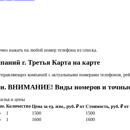
чно нажать на любой номер телефона из списка.
аний г. Третья Карта на карте
управляющих компаний с актуальными номерами телефонов, рей
ги. ВНИМАНИЕ! Виды номеров и точные 
илья и цены
зм.
Количество
Цена за ед. изм., руб. ₽ от
Стоимость, руб. ₽ от
р
1
1500
1500
р
1
1600
1600