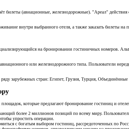
аёт билеты (авиационные, железнодорожные). "Ареал" действия с
ивание внутри выбранного отеля, а также заказать билеты на п
пециализирующийся на бронировании гостиничных номеров. Ал
 авиационного или железнодорожного типа. Пользователи нере
яду зарубежных стран: Египет, Грузия, Турция, Объединённые 
ору
х площадок, которые предлагают бронирование гостиниц и отеле
ивающий более 2 миллионов позиций по всему миру. Пользовател
чтобы упростить операции.
накомиться с богатым выбором гостиниц, рассредоточенных по Р
фотографиями номеров, справедливыми ценами на проживание и