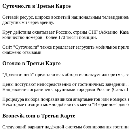
Суточно.ru в Третьи Карте
Сетевой ресурс, широко воспетый национальным телевидением.
доступными через аренду.
Круг действия охватывает Россию, страны СНГ (Абхазию, Каза
количество номеров - более 170 тысяч позиций.
Сайт "Суточно.ru" также предлагает загрузить мобильное при
снабжено отзывами.
Отелло в Третьи Карте
"Драматичный" представитель обзора использует алгоритмы, 
Цены поступают непосредственно от гостиничных заведений. Т
Направления ограничены крупными городами России (Санкт-Пе
Процедура выбора понравившихся апартаментов или номеров не 
Некоторые позиции можно добавить в меню "Избранное" для б
Bronevik.com в Третьи Карте
Следующий вариант надёжной системы бронирования гостиниц 