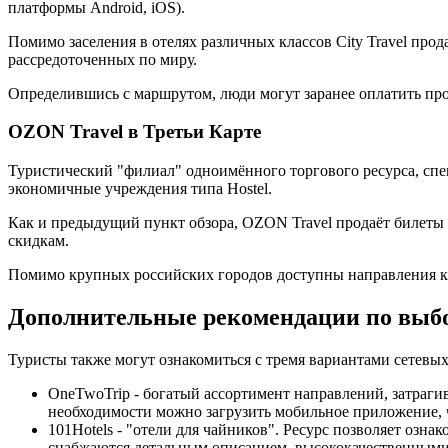
платформы Android, iOS).
Помимо заселения в отелях различных классов City Travel прод
рассредоточенных по миру.
Определившись с маршрутом, люди могут заранее оплатить прож
OZON Travel в Третьи Карте
Туристический "филиал" одноимённого торгового ресурса, с
экономичные учреждения типа Hostel.
Как и предыдущий пункт обзора, OZON Travel продаёт билеты
скидкам.
Помимо крупных российских городов доступны направления к р
Дополнительные рекомендации по выб
Туристы также могут ознакомиться с тремя вариантами сетевы
OneTwoTrip - богатый ассортимент направлений, затраг
необходимости можно загрузить мобильное приложение, 
101Hotels - "отели для чайников". Ресурс позволяет оз
снабжаются детальным описанием, высококачественными 