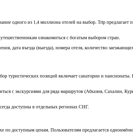
ие одного из 1,4 миллиона отелей на выбор. Trip предлагает п
 путешественникам ознакомиться с богатым выбором стран.
ия, дата въезда (выезда), номера отеля, количество заезжающих
бор туристических позиций включает санатории и пансионаты. Г
ься с экскурсиями для ряда маршрутов (Абхазия, Сахалин, Кури
всегда доступны в отдельных регионах СНГ.
ыхе по доступным ценам. Пользователям предлагается одноимён