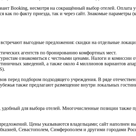
иант Booking, несмотря на сокращённый выбор отелей. Оплата у
 как по факту приезда, так и через сайт. Знакомые параметры (
о встречают выгодные предложения: скидки на отдельные локаци
истических агентств по бронированию комфортных мест.
уристам ознакомиться с честными ценами. Налоги и комиссии о
остиничных заведений, а также около 4 миллионов вариантов апа
S).
ывов перед подбором подходящего учреждения. В ряде отечестве
рубежья также предлагают размещение внутри локальных гостин
, удобный для выбора отелей. Многочисленные позиции также п
и предложений. Цены указываются владельцами; сайт наполнен 
Абхазией, Севастополем, Симферополем и другими городами Ро