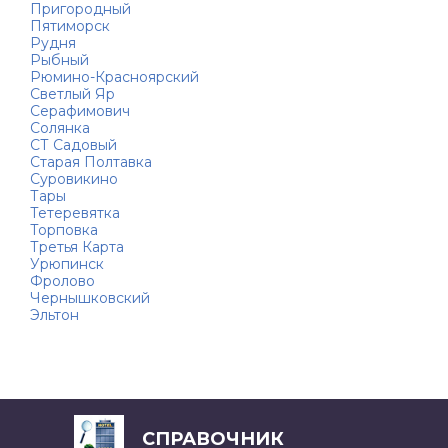
Пригородный
Пятиморск
Рудня
Рыбный
Рюмино-Красноярский
Светлый Яр
Серафимович
Солянка
СТ Садовый
Старая Полтавка
Суровикино
Тары
Тетеревятка
Торповка
Третья Карта
Урюпинск
Фролово
Чернышковский
Эльтон
СПРАВОЧНИК