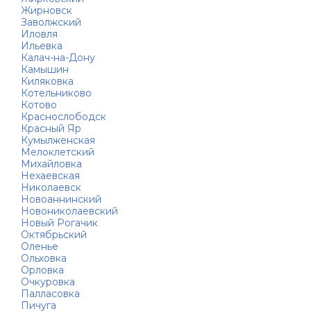
Жирновск
Заволжский
Иловля
Ильевка
Калач-на-Дону
Камышин
Киляковка
Котельниково
Котово
Краснослободск
Красный Яр
Кумылженская
Мелоклетский
Михайловка
Нехаевская
Николаевск
Новоаннинский
Новониколаевский
Новый Рогачик
Октябрьский
Оленье
Ольховка
Орловка
Очкуровка
Палласовка
Пичуга