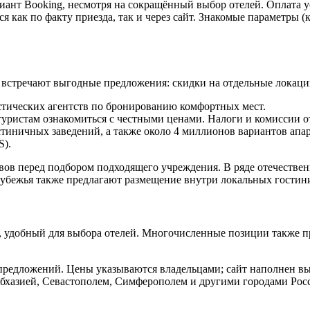
иант Booking, несмотря на сокращённый выбор отелей. Оплата у
 как по факту приезда, так и через сайт. Знакомые параметры (
о встречают выгодные предложения: скидки на отдельные локаци
истических агентств по бронированию комфортных мест.
уристам ознакомиться с честными ценами. Налоги и комиссии о
остиничных заведений, а также около 4 миллионов вариантов апа
S).
ывов перед подбором подходящего учреждения. В ряде отечестве
рубежья также предлагают размещение внутри локальных гостин
, удобный для выбора отелей. Многочисленные позиции также п
и предложений. Цены указываются владельцами; сайт наполнен 
Абхазией, Севастополем, Симферополем и другими городами Ро