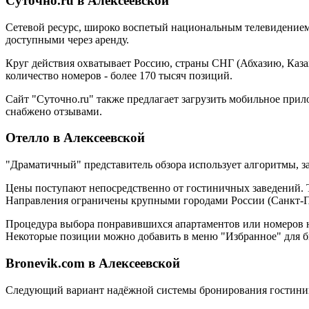
Суточно.ru в Алексеевской
Сетевой ресурс, широко воспетый национальным телевидением.
доступными через аренду.
Круг действия охватывает Россию, страны СНГ (Абхазию, Каза
количество номеров - более 170 тысяч позиций.
Сайт "Суточно.ru" также предлагает загрузить мобильное при
снабжено отзывами.
Отелло в Алексеевской
"Драматичный" представитель обзора использует алгоритмы, 
Цены поступают непосредственно от гостиничных заведений. Т
Направления ограничены крупными городами России (Санкт-Пе
Процедура выбора понравившихся апартаментов или номеров не 
Некоторые позиции можно добавить в меню "Избранное" для б
Bronevik.com в Алексеевской
Следующий вариант надёжной системы бронирования гостиниц 