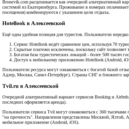
Bronevik.com расценивается как очередной альтернативный вар
системой из Екатеринбурга. Проживание в номерах оплачивается
посещения) комбинируются с указанием цели отдыха.
Hotellook в Алексеевской
Ещё одна удобная позиция для туристов. Пользователи нередк
Сервис Hotellook ведёт сравнение цен, используя 70 тур
Скрытые платежи исключены, поскольку сайт позволяет т
Богатая база туристических локаций - более 500 тысяч г
Доступ к мобильному приложению Hotellook (Android, iO
Пользователи ресурса могут ознакомиться с богатой базой отз
Адлер, Москва, Санкт-Петербург). Страны СНГ и ближнего за
Tvil.ru в Алексеевской
Очередной альтернативный вариант сервисов Booking и Airbnb
последних оформляется аренда).
Пользователи сервиса Tvil могут ознакомиться с 360 тысячам
"на прочность". Направления представлены Москвой, Ялтой, 
мобильное приложение (Android, iOS).