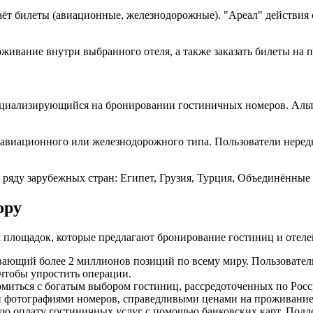
аёт билеты (авиационные, железнодорожные). "Ареал" действия с
ивание внутри выбранного отеля, а также заказать билеты на п
пециализирующийся на бронировании гостиничных номеров. Ал
 авиационного или железнодорожного типа. Пользователи нере
яду зарубежных стран: Египет, Грузия, Турция, Объединённые 
ору
х площадок, которые предлагают бронирование гостиниц и отеле
ивающий более 2 миллионов позиций по всему миру. Пользовател
чтобы упростить операции.
накомиться с богатым выбором гостиниц, рассредоточенных по Р
фотографиями номеров, справедливыми ценами на проживание и
ную оплату гостиничных услуг с помощью банковских карт. Подд