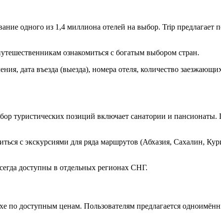
ие одного из 1,4 миллиона отелей на выбор. Trip предлагает п
 путешественникам ознакомиться с богатым выбором стран.
ия, дата въезда (выезда), номера отеля, количество заезжающих
бор туристических позиций включает санатории и пансионаты. Г
ься с экскурсиями для ряда маршрутов (Абхазия, Сахалин, Кури
всегда доступны в отдельных регионах СНГ.
ыхе по доступным ценам. Пользователям предлагается одноимён