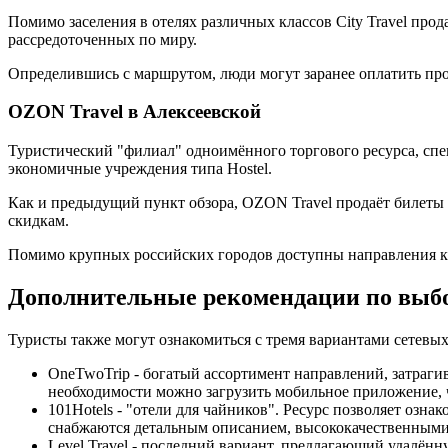
Помимо заселения в отелях различных классов City Travel прод
рассредоточенных по миру.
Определившись с маршрутом, люди могут заранее оплатить прож
OZON Travel в Алексеевской
Туристический "филиал" одноимённого торгового ресурса, с
экономичные учреждения типа Hostel.
Как и предыдущий пункт обзора, OZON Travel продаёт билеты
скидкам.
Помимо крупных российских городов доступны направления к р
Дополнительные рекомендации по выб
Туристы также могут ознакомиться с тремя вариантами сетевы
OneTwoTrip - богатый ассортимент направлений, затраг
необходимости можно загрузить мобильное приложение, 
101Hotels - "отели для чайников". Ресурс позволяет оз
снабжаются детальным описанием, высококачественными 
Level Travel - последний вариант, предлагающий удалён