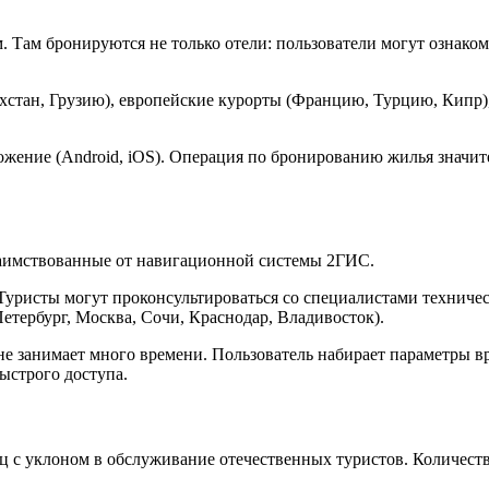
 Там бронируются не только отели: пользователи могут ознако
хстан, Грузию), европейские курорты (Францию, Турцию, Кипр),
ложение (Android, iOS). Операция по бронированию жилья знач
заимствованные от навигационной системы 2ГИС.
уристы могут проконсультироваться со специалистами техничес
тербург, Москва, Сочи, Краснодар, Владивосток).
занимает много времени. Пользователь набирает параметры врод
ыстрого доступа.
с уклоном в обслуживание отечественных туристов. Количеств