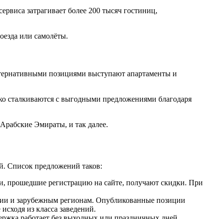
ервиса затрагивает более 200 тысяч гостиниц,
оезда или самолёты.
ьтернативными позициями выступают апартаменты и
дко сталкиваются с выгодными предложениями благодаря
Арабские Эмираты, и так далее.
й. Список предложений таков:
и, прошедшие регистрацию на сайте, получают скидки. При
оссии и зарубежным регионам. Опубликованные позиции
сходя из класса заведений.
ержка работает без выходных или праздничных дней.