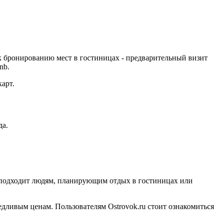
к бронированию мест в гостиницах - предварительный визит
nb.
арт.
да.
рс подходит людям, планирующим отдых в гостиницах или
едливым ценам. Пользователям Ostrovok.ru стоит ознакомиться