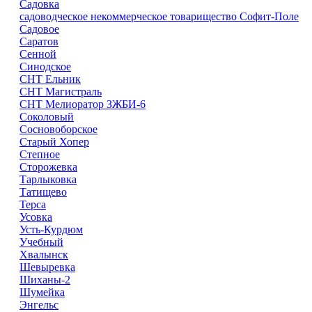
Садовка
садоводческое некоммерческое товарищество Софит-Поле
Садовое
Саратов
Сенной
Синодское
СНТ Ельник
СНТ Магистраль
СНТ Мелиоратор ЗЖБИ-6
Соколовый
Сосновоборское
Старый Хопер
Степное
Сторожевка
Тарлыковка
Татищево
Терса
Усовка
Усть-Курдюм
Учебный
Хвалынск
Шевыревка
Шиханы-2
Шумейка
Энгельс