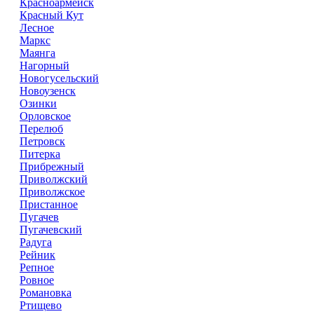
Красноармейск
Красный Кут
Лесное
Маркс
Маянга
Нагорный
Новогусельский
Новоузенск
Озинки
Орловское
Перелюб
Петровск
Питерка
Прибрежный
Приволжский
Приволжское
Пристанное
Пугачев
Пугачевский
Радуга
Рейник
Репное
Ровное
Романовка
Ртищево