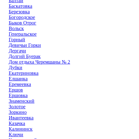
Балтай
Баскатовка
Березовка
Богородское
Быков Отрог
Вольск
Генеральское
Горный
Девичьи Горки
Дергачи
Долгий Буерак
Дом отдыха Черемшаны № 2
Дубки
Екатериновка
Елшанка
Еремеевка
Ершов
Ершовка
Знаменский
Золотое
Зоркино
Ивантеевка
Казачка
Калининск
Ключи