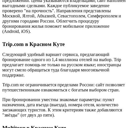
предложений. Цены указываются владельцами; сайт наполнен
выгодными сделками. Каждое публикуемое заведение
проверено "на прочность". Направления представлены
Москвой, Ялтой, Абхазией, Севастополем, Симферополем и
другими городами России. Облегчить процедуру
бронирования жилья поможет мобильное приложение
(Android, iOS).
Trip.com в Красном Куте
Следующий удобный вариант сервиса, предлагающий
бронирование одного из 1,4 миллиона отелей на выбор. Trip
предлагает помощь не только на русском языке; иностранцы
могут смело обращаться туда благодаря многоязычной
поддержке.
Trip.com не ограничивается пределами России: сайт позволяет
путешественникам ознакомиться с богатым выбором стран.
При бронировании уместны знакомые параметры: пункт
назначения, дата въезда (выезда), номера отеля, количество
заезжающих туристов. К этим критериям также добавляются
"звёзды" (от двух до пяти).
Multitour в Красном Куте