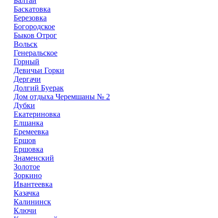
Балтай
Баскатовка
Березовка
Богородское
Быков Отрог
Вольск
Генеральское
Горный
Девичьи Горки
Дергачи
Долгий Буерак
Дом отдыха Черемшаны № 2
Дубки
Екатериновка
Елшанка
Еремеевка
Ершов
Ершовка
Знаменский
Золотое
Зоркино
Ивантеевка
Казачка
Калининск
Ключи