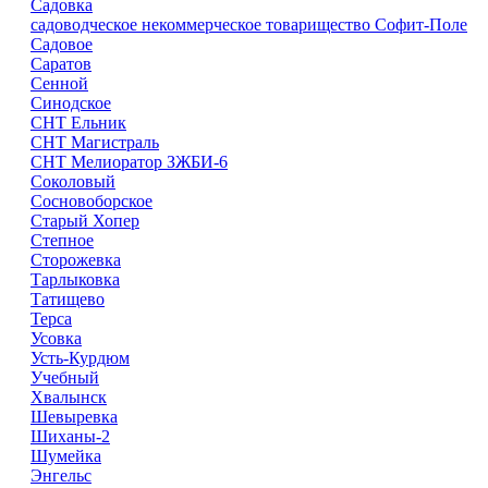
Садовка
садоводческое некоммерческое товарищество Софит-Поле
Садовое
Саратов
Сенной
Синодское
СНТ Ельник
СНТ Магистраль
СНТ Мелиоратор ЗЖБИ-6
Соколовый
Сосновоборское
Старый Хопер
Степное
Сторожевка
Тарлыковка
Татищево
Терса
Усовка
Усть-Курдюм
Учебный
Хвалынск
Шевыревка
Шиханы-2
Шумейка
Энгельс