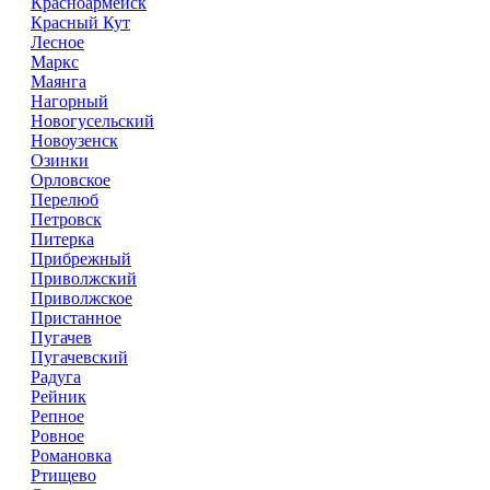
Красноармейск
Красный Кут
Лесное
Маркс
Маянга
Нагорный
Новогусельский
Новоузенск
Озинки
Орловское
Перелюб
Петровск
Питерка
Прибрежный
Приволжский
Приволжское
Пристанное
Пугачев
Пугачевский
Радуга
Рейник
Репное
Ровное
Романовка
Ртищево