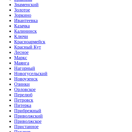
Знаменский
Золотое
Зоркино
Ивантеевка
Казачка
Калининск
Ключи
Красноармейск
Красный Кут
Лесное
Маркс
Маянга
Нагорный
Новогусельский
Новоузенск
Озинки
Орловское
Перелюб
Петровск
Питерка
Прибрежный
Приволжский
Приволжское
Пристанное
Пугачев