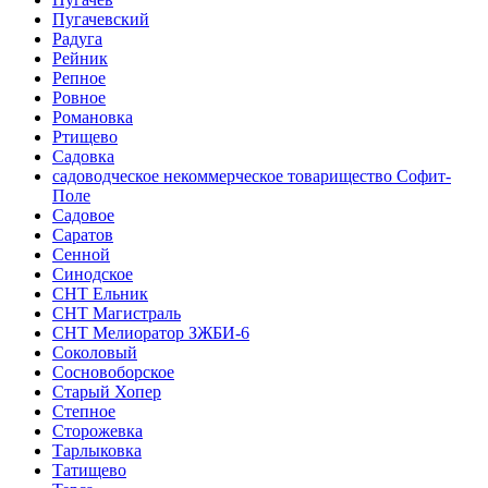
Пугачевский
Радуга
Рейник
Репное
Ровное
Романовка
Ртищево
Садовка
садоводческое некоммерческое товарищество Софит-
Поле
Садовое
Саратов
Сенной
Синодское
СНТ Ельник
СНТ Магистраль
СНТ Мелиоратор ЗЖБИ-6
Соколовый
Сосновоборское
Старый Хопер
Степное
Сторожевка
Тарлыковка
Татищево