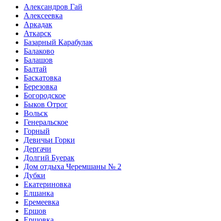
Александров Гай
Алексеевка
Аркадак
Аткарск
Базарный Карабулак
Балаково
Балашов
Балтай
Баскатовка
Березовка
Богородское
Быков Отрог
Вольск
Генеральское
Горный
Девичьи Горки
Дергачи
Долгий Буерак
Дом отдыха Черемшаны № 2
Дубки
Екатериновка
Елшанка
Еремеевка
Ершов
Ершовка