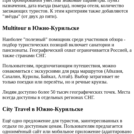
При бронировании уместны знакомые параметры: пункт
назначения, дата въезда (выезда), номера отеля, количество
заезжающих туристов. К этим критериям также добавляются
"звёзды" (от двух до пяти).
Multitour в Южно-Курильске
Наиболее "полезный" помощник среди участников обзора -
подбор туристических позиций включает санатории и
пансионаты. Географический охват ограничивается Россией, а
также странами СНГ.
Пользователям, предпочитающим путешествия, можно
ознакомиться с экскурсиями для ряда маршрутов (Абхазия,
Сахалин, Курилы, Байкал, Алтай). Выбор затрагивает не
только поездки или перелёты, но и речные круизы.
Людям доступно более 50 тысяч географических точек. Места
всегда доступны в отдельных регионах СНГ.
City Travel в Южно-Курильске
Ещё одно предложение для туристов, заинтересованных в
отдыхе по доступным ценам. Пользователям предлагается
одноимённый сайт или мобильное приложение (адаптировано