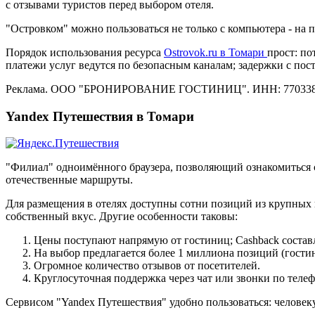
с отзывами туристов перед выбором отеля.
"Островком" можно пользоваться не только с компьютера - на
Порядок использования ресурса
Ostrovok.ru в Томари
прост: по
платежи услуг ведутся по безопасным каналам; задержки с по
Реклама. ООО "БРОНИРОВАНИЕ ГОСТИНИЦ". ИНН: 770338
Yandex Путешествия в Томари
"Филиал" одноимённого браузера, позволяющий ознакомиться 
отечественные маршруты.
Для размещения в отелях доступны сотни позиций из крупных 
собственный вкус. Другие особенности таковы:
Цены поступают напрямую от гостиниц; Cashback состав
На выбор предлагается более 1 миллиона позиций (гостин
Огромное количество отзывов от посетителей.
Круглосуточная поддержка через чат или звонки по телеф
Сервисом "Yandex Путешествия" удобно пользоваться: человеку 