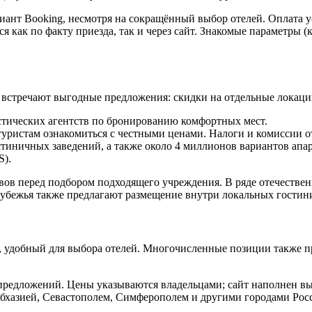
иант Booking, несмотря на сокращённый выбор отелей. Оплата у
 как по факту приезда, так и через сайт. Знакомые параметры (
о встречают выгодные предложения: скидки на отдельные локаци
истических агентств по бронированию комфортных мест.
уристам ознакомиться с честными ценами. Налоги и комиссии о
остиничных заведений, а также около 4 миллионов вариантов апа
S).
ывов перед подбором подходящего учреждения. В ряде отечестве
рубежья также предлагают размещение внутри локальных гостин
, удобный для выбора отелей. Многочисленные позиции также п
и предложений. Цены указываются владельцами; сайт наполнен 
Абхазией, Севастополем, Симферополем и другими городами Ро