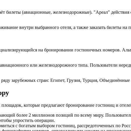
аёт билеты (авиационные, железнодорожные). "Ареал" действия с
ивание внутри выбранного отеля, а также заказать билеты на п
пециализирующийся на бронировании гостиничных номеров. Ал
 авиационного или железнодорожного типа. Пользователи нере
яду зарубежных стран: Египет, Грузия, Турция, Объединённые 
ору
х площадок, которые предлагают бронирование гостиниц и отеле
ивающий более 2 миллионов позиций по всему миру. Пользовател
чтобы упростить операции.
накомиться с богатым выбором гостиниц, рассредоточенных по Р
фотографиями номеров, справедливыми ценами на проживание и