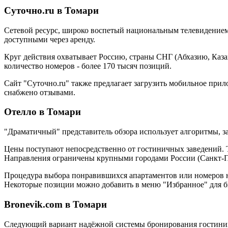
Суточно.ru в Томари
Сетевой ресурс, широко воспетый национальным телевидением.
доступными через аренду.
Круг действия охватывает Россию, страны СНГ (Абхазию, Каза
количество номеров - более 170 тысяч позиций.
Сайт "Суточно.ru" также предлагает загрузить мобильное при
снабжено отзывами.
Отелло в Томари
"Драматичный" представитель обзора использует алгоритмы, 
Цены поступают непосредственно от гостиничных заведений. Т
Направления ограничены крупными городами России (Санкт-Пе
Процедура выбора понравившихся апартаментов или номеров не 
Некоторые позиции можно добавить в меню "Избранное" для б
Bronevik.com в Томари
Следующий вариант надёжной системы бронирования гостиниц 