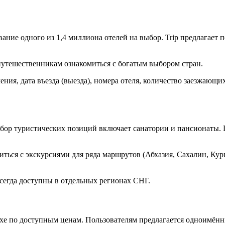
ие одного из 1,4 миллиона отелей на выбор. Trip предлагает п
 путешественникам ознакомиться с богатым выбором стран.
ия, дата въезда (выезда), номера отеля, количество заезжающих
бор туристических позиций включает санатории и пансионаты. Г
ься с экскурсиями для ряда маршрутов (Абхазия, Сахалин, Кури
всегда доступны в отдельных регионах СНГ.
ыхе по доступным ценам. Пользователям предлагается одноимён