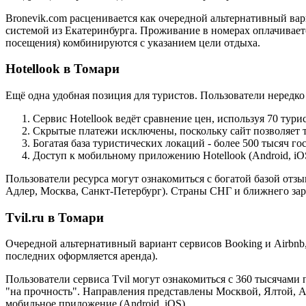
Bronevik.com расценивается как очередной альтернативный вар
системой из Екатеринбурга. Проживание в номерах оплачивается
посещения) комбинируются с указанием цели отдыха.
Hotellook в Томари
Ещё одна удобная позиция для туристов. Пользователи нередк
Сервис Hotellook ведёт сравнение цен, используя 70 тур
Скрытые платежи исключены, поскольку сайт позволяет т
Богатая база туристических локаций - более 500 тысяч г
Доступ к мобильному приложению Hotellook (Android, iO
Пользователи ресурса могут ознакомиться с богатой базой отз
Адлер, Москва, Санкт-Петербург). Страны СНГ и ближнего за
Tvil.ru в Томари
Очередной альтернативный вариант сервисов Booking и Airbnb
последних оформляется аренда).
Пользователи сервиса Tvil могут ознакомиться с 360 тысячам
"на прочность". Направления представлены Москвой, Ялтой, 
мобильное приложение (Android, iOS).