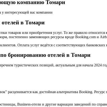
ляющую компанию Томари
а у интересующей вас компании
 отелей в Томари
пки товаров или приобретения услуг. То же правило относится 
форм, постепенно заменяющих ресурсы вроде Booking.com и Airb
иентов. Оплата услуг ведётся с соответствующих банковских к
 по бронированию отелей в Томари
еречнем туристических позиций, актуальным для начала 2024 го
овок" расценивается как достойная альтернатива Booking. Ресу
стиницы, Business-отели и другие вариации заведений по справ