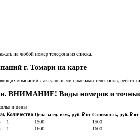
ажать на любой номер телефона из списка.
аний г. Томари на карте
яющих компаний с актуальными номерами телефонов, рейтингам
ги. ВНИМАНИЕ! Виды номеров и точные 
илья и цены
зм.
Количество
Цена за ед. изм., руб. ₽ от
Стоимость, руб. ₽ от
р
1
1500
1500
р
1
1600
1600