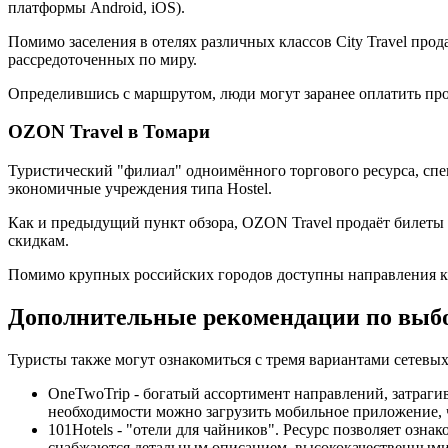
платформы Android, iOS).
Помимо заселения в отелях различных классов City Travel прод
рассредоточенных по миру.
Определившись с маршрутом, люди могут заранее оплатить прож
OZON Travel в Томари
Туристический "филиал" одноимённого торгового ресурса, с
экономичные учреждения типа Hostel.
Как и предыдущий пункт обзора, OZON Travel продаёт билеты
скидкам.
Помимо крупных российских городов доступны направления к р
Дополнительные рекомендации по выб
Туристы также могут ознакомиться с тремя вариантами сетевы
OneTwoTrip - богатый ассортимент направлений, затраг
необходимости можно загрузить мобильное приложение, 
101Hotels - "отели для чайников". Ресурс позволяет оз
снабжаются детальным описанием, высококачественными 