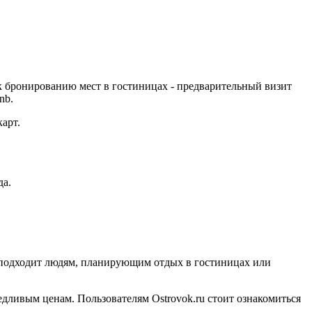
к бронированию мест в гостиницах - предварительный визит
nb.
арт.
да.
рс подходит людям, планирующим отдых в гостиницах или
едливым ценам. Пользователям Ostrovok.ru стоит ознакомиться