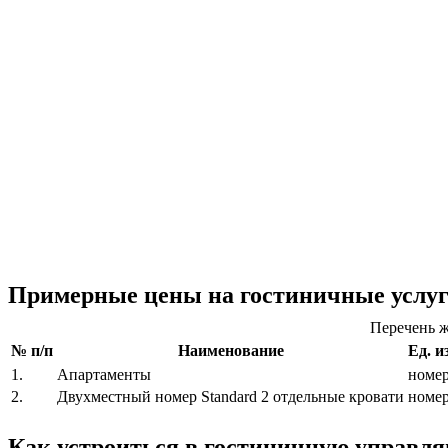
Примерные цены на гостиничные услу
Перечень ж
№ п/п
Наименование
Ед. и
1.
Апартаменты
номе
2.
Двухместный номер Standard 2 отдельные кровати
номе
Как устроиться в гостиничную управ