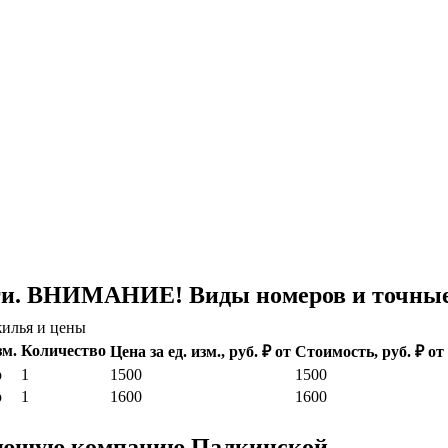
ги. ВНИМАНИЕ! Виды номеров и точные 
илья и цены
зм.
Количество
Цена за ед. изм., руб. ₽ от
Стоимость, руб. ₽ от
р
1
1500
1500
р
1
1600
1600
ляющую компанию Палкинской