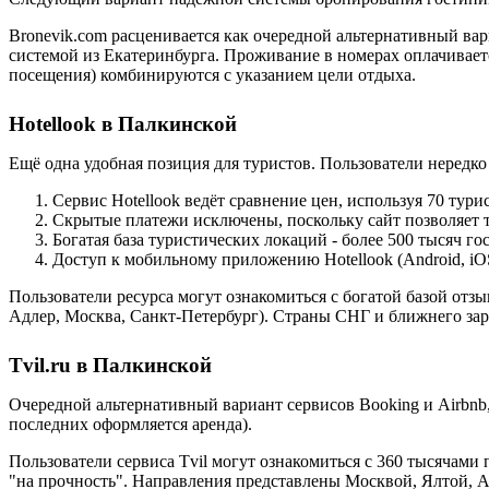
Bronevik.com расценивается как очередной альтернативный вар
системой из Екатеринбурга. Проживание в номерах оплачивается
посещения) комбинируются с указанием цели отдыха.
Hotellook в Палкинской
Ещё одна удобная позиция для туристов. Пользователи нередк
Сервис Hotellook ведёт сравнение цен, используя 70 тур
Скрытые платежи исключены, поскольку сайт позволяет т
Богатая база туристических локаций - более 500 тысяч г
Доступ к мобильному приложению Hotellook (Android, iO
Пользователи ресурса могут ознакомиться с богатой базой отз
Адлер, Москва, Санкт-Петербург). Страны СНГ и ближнего за
Tvil.ru в Палкинской
Очередной альтернативный вариант сервисов Booking и Airbnb
последних оформляется аренда).
Пользователи сервиса Tvil могут ознакомиться с 360 тысячам
"на прочность". Направления представлены Москвой, Ялтой, 