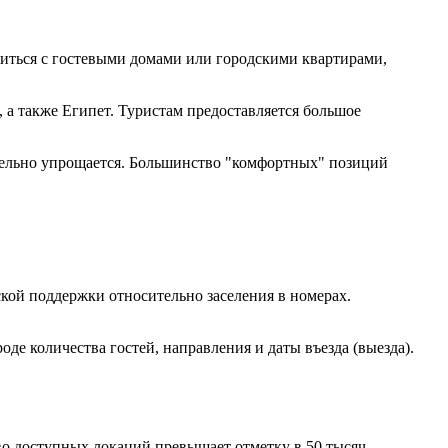
миться с гостевыми домами или городскими квартирами,
 а также Египет. Туристам предоставляется большое
ительно упрощается. Большинство "комфортных" позиций
кой поддержки относительно заселения в номерах.
е количества гостей, направления и даты въезда (выезда).
о доступных локаций превышает отметку в 50 тысяч.