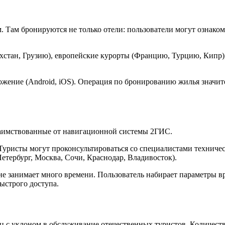
 Там бронируются не только отели: пользователи могут ознако
хстан, Грузию), европейские курорты (Францию, Турцию, Кипр),
ложение (Android, iOS). Операция по бронированию жилья знач
заимствованные от навигационной системы 2ГИС.
уристы могут проконсультироваться со специалистами техничес
тербург, Москва, Сочи, Краснодар, Владивосток).
занимает много времени. Пользователь набирает параметры врод
ыстрого доступа.
с уклоном в обслуживание отечественных туристов. Количеств