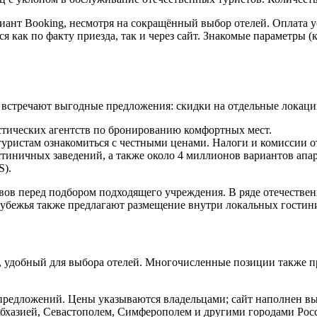
иант Booking, несмотря на сокращённый выбор отелей. Оплата у
 как по факту приезда, так и через сайт. Знакомые параметры (
о встречают выгодные предложения: скидки на отдельные локаци
истических агентств по бронированию комфортных мест.
уристам ознакомиться с честными ценами. Налоги и комиссии о
остиничных заведений, а также около 4 миллионов вариантов апа
S).
ывов перед подбором подходящего учреждения. В ряде отечестве
рубежья также предлагают размещение внутри локальных гостин
, удобный для выбора отелей. Многочисленные позиции также п
и предложений. Цены указываются владельцами; сайт наполнен 
Абхазией, Севастополем, Симферополем и другими городами Ро