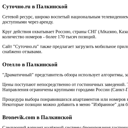
Суточно.ru в Палкинской
Сетевой ресурс, широко воспетый национальным телевидением.
доступными через аренду.
Круг действия охватывает Россию, страны СНГ (Абхазию, Каза
количество номеров - более 170 тысяч позиций.
Сайт "Суточно.ru" также предлагает загрузить мобильное при
снабжено отзывами.
Отелло в Палкинской
"Драматичный" представитель обзора использует алгоритмы, 
Цены поступают непосредственно от гостиничных заведений. Т
Направления ограничены крупными городами России (Санкт-Пе
Процедура выбора понравившихся апартаментов или номеров не 
Некоторые позиции можно добавить в меню "Избранное" для б
Bronevik.com в Палкинской
Следующий вариант надёжной системы бронирования гостиниц 