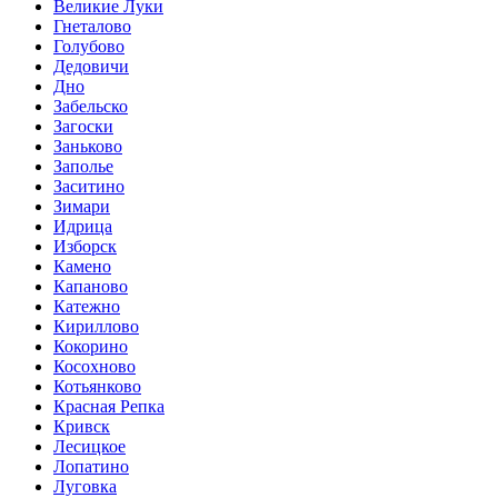
Великие Луки
Гнеталово
Голубово
Дедовичи
Дно
Забельско
Загоски
Заньково
Заполье
Заситино
Зимари
Идрица
Изборск
Камено
Капаново
Катежно
Кириллово
Кокорино
Косохново
Котьянково
Красная Репка
Кривск
Лесицкое
Лопатино
Луговка