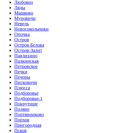
Любовец
Ляды
Машково
Муровичи
Невель
Новосокольники
Опочка
Остров
Остров Белова
Остров-Залит
Павлихино
Палкинская
Петровское
Печки
Печоры
Писковичи
Плюсса
Подборовье
Подборовье-1
Покрутище
Поляне
Портянниково
Порхов
Пригородная
Псков