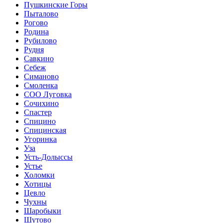
Пушкинские Горы
Пыталово
Рогово
Родина
Рубилово
Рудня
Савкино
Себеж
Симаново
Смоленка
СОО Луговка
Сочихино
Спастер
Спицино
Спицинская
Угоринка
Уза
Усть-Долыссы
Устье
Холомки
Хотицы
Цевло
Чухны
Шаробыки
Шутово