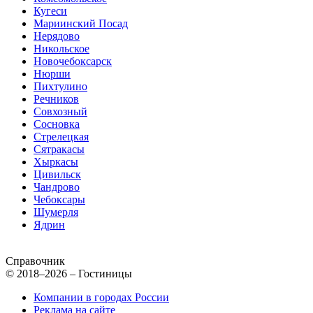
Кугеси
Мариинский Посад
Нерядово
Никольское
Новочебоксарск
Нюрши
Пихтулино
Речников
Совхозный
Сосновка
Стрелецкая
Сятракасы
Хыркасы
Цивильск
Чандрово
Чебоксары
Шумерля
Ядрин
Справочник
© 2018–2026 – Гостиницы
Компании в городах России
Реклама на сайте