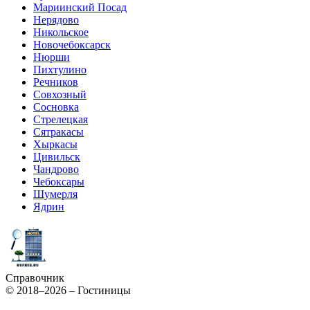
Мариинский Посад
Нерядово
Никольское
Новочебоксарск
Нюрши
Пихтулино
Речников
Совхозный
Сосновка
Стрелецкая
Сятракасы
Хыркасы
Цивильск
Чандрово
Чебоксары
Шумерля
Ядрин
Справочник
© 2018–2026 – Гостиницы