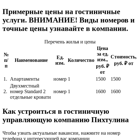
Примерные цены на гостиничные
услуги. ВНИМАНИЕ! Виды номеров и
точные цены узнавайте в компании.
Перечень жилья и цены
Цена
за ед.
№
Стоимость,
Ед.
изм.,
п/
Наименование
Количество
изм.
руб. ₽ от
п
руб. ₽
от
1.
Апартаменты
номер
1
1500
1500
Двухместный
2.
номер Standard 2
номер
1
1600
1600
отдельные кровати
Как устроиться в гостиничную
управляющую компанию Пихтулина
Чтобы узнать актуальные вакансии, нажмите на номер
телефона у интересующей вас компании