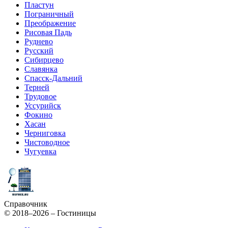
Пластун
Пограничный
Преображение
Рисовая Падь
Руднево
Русский
Сибирцево
Славянка
Спасск-Дальний
Терней
Трудовое
Уссурийск
Фокино
Хасан
Черниговка
Чистоводное
Чугуевка
Справочник
© 2018–2026 – Гостиницы