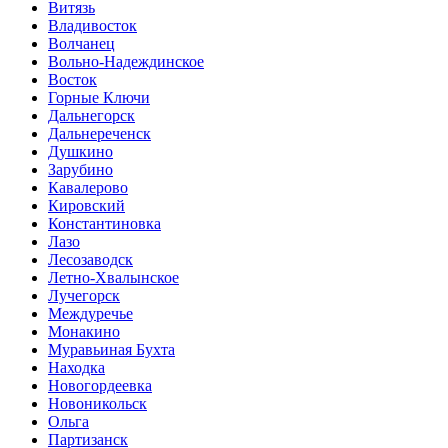
Витязь
Владивосток
Волчанец
Вольно-Надеждинское
Восток
Горные Ключи
Дальнегорск
Дальнереченск
Душкино
Зарубино
Кавалерово
Кировский
Константиновка
Лазо
Лесозаводск
Летно-Хвалынское
Лучегорск
Междуречье
Монакино
Муравьиная Бухта
Находка
Новогордеевка
Новоникольск
Ольга
Партизанск