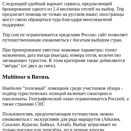
Следующий удобный вариант сервиса, предлагающий
бронирование одного из 1,4 миллиона отелей на выбор. Trip
предлагает помощь не только на русском языке; иностранцы
могут смело обращаться туда благодаря многоязычной
поддержке.
Trip.com не ограничивается пределами России: сайт позволяет
путешественникам ознакомиться с богатым выбором стран.
При бронировании уместны знакомые параметры: пункт
назначения, дата въезда (выезда), номера отеля, количество
заезжающих туристов. К этим критериям также добавляются
"звёзды" (от двух до пяти).
Multitour в Витязь
Наиболее "полезный" помощник среди участников обзора -
подбор туристических позиций включает санатории и
пансионаты. Географический охват ограничивается Россией, а
также странами СНГ.
Пользователям, предпочитающим путешествия, можно
ознакомиться с экскурсиями для ряда маршрутов (Абхазия,
Сахалин, Курилы, Байкал, Алтай). Выбор затрагивает не
только поездки или перелёты, но и речные круизы.