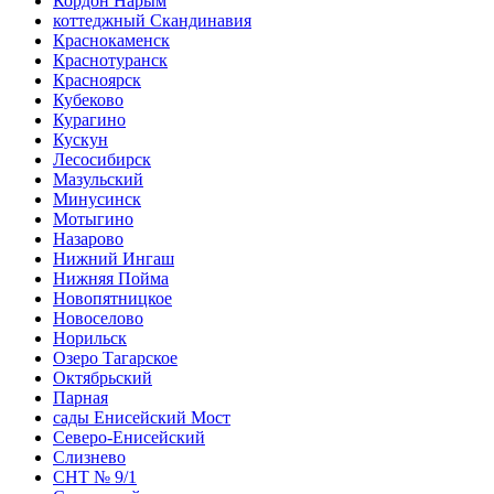
Кордон Нарым
коттеджный Скандинавия
Краснокаменск
Краснотуранск
Красноярск
Кубеково
Курагино
Кускун
Лесосибирск
Мазульский
Минусинск
Мотыгино
Назарово
Нижний Ингаш
Нижняя Пойма
Новопятницкое
Новоселово
Норильск
Озеро Тагарское
Октябрьский
Парная
сады Енисейский Мост
Северо-Енисейский
Слизнево
СНТ № 9/1