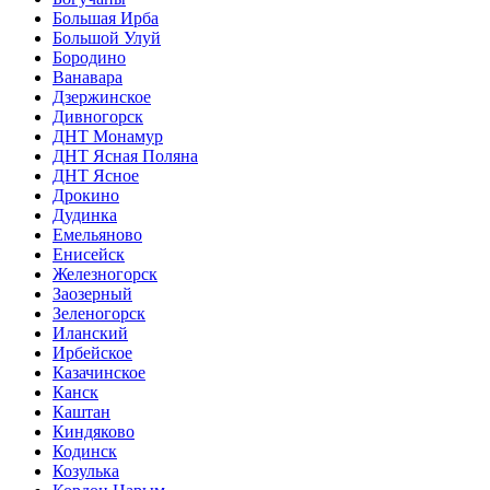
Большая Ирба
Большой Улуй
Бородино
Ванавара
Дзержинское
Дивногорск
ДНТ Монамур
ДНТ Ясная Поляна
ДНТ Ясное
Дрокино
Дудинка
Емельяново
Енисейск
Железногорск
Заозерный
Зеленогорск
Иланский
Ирбейское
Казачинское
Канск
Каштан
Киндяково
Кодинск
Козулька