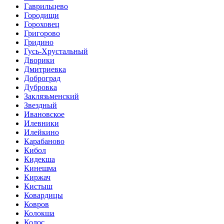
Гаврильцево
Городищи
Гороховец
Григорово
Гридино
Гусь-Хрустальный
Дворики
Дмитриевка
Доброград
Дубровка
Заклязьменский
Звездный
Ивановское
Илевники
Илейкино
Карабаново
Кибол
Кидекша
Кинешма
Киржач
Кистыш
Ковардицы
Ковров
Колокша
Колос