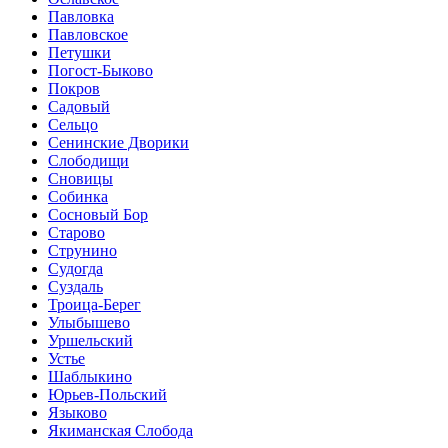
Павловка
Павловское
Петушки
Погост-Быково
Покров
Садовый
Сельцо
Сенинские Дворики
Слободищи
Сновицы
Собинка
Сосновый Бор
Старово
Струнино
Судогда
Суздаль
Троица-Берег
Улыбышево
Уршельский
Устье
Шаблыкино
Юрьев-Польский
Языково
Якиманская Слобода