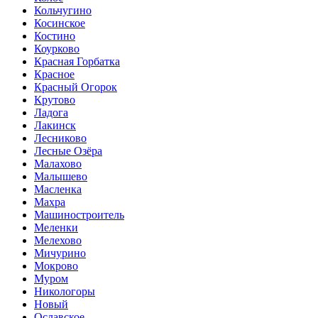
Кольчугино
Косинское
Костино
Коурково
Красная Горбатка
Красное
Красный Огорок
Крутово
Ладога
Лакинск
Лесниково
Лесные Озёра
Малахово
Малышево
Масленка
Махра
Машиностроитель
Меленки
Мелехово
Мичурино
Мокрово
Муром
Никологоры
Новый
Ославское