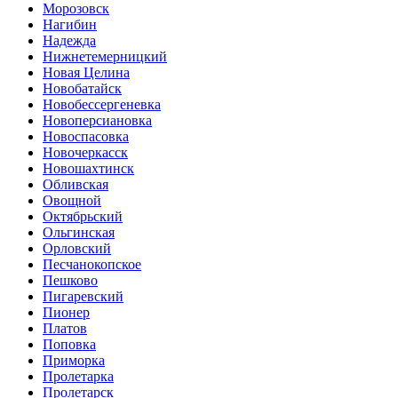
Морозовск
Нагибин
Надежда
Нижнетемерницкий
Новая Целина
Новобатайск
Новобессергеневка
Новоперсиановка
Новоспасовка
Новочеркасск
Новошахтинск
Обливская
Овощной
Октябрьский
Ольгинская
Орловский
Песчанокопское
Пешково
Пигаревский
Пионер
Платов
Поповка
Приморка
Пролетарка
Пролетарск