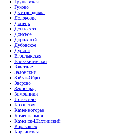
Грушевская
Гуково
Дмитриадовка
Долоковка
Донецк
Донлесхоз
Донское
Дорожный
Дубовское
Дугино
Егорлыкская
Елизаветинская
Заветное
Задонский
Займо-Обрыв
Зверево
Зерноград
Зимовники
Истомино
Казанская
Каменногорье
Каменоломни
Каменск-Шахтинский
Каракашев
Каргинская