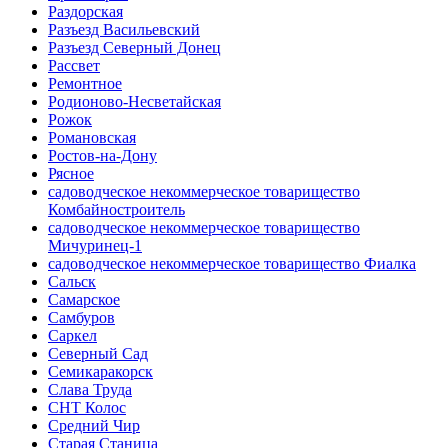
Раздорская
Разъезд Васильевский
Разъезд Северный Донец
Рассвет
Ремонтное
Родионово-Несветайская
Рожок
Романовская
Ростов-на-Дону
Рясное
садоводческое некоммерческое товарищество
Комбайностроитель
садоводческое некоммерческое товарищество
Мичуринец-1
садоводческое некоммерческое товарищество Фиалка
Сальск
Самарское
Самбуров
Саркел
Северный Сад
Семикаракорск
Слава Труда
СНТ Колос
Средний Чир
Старая Станица