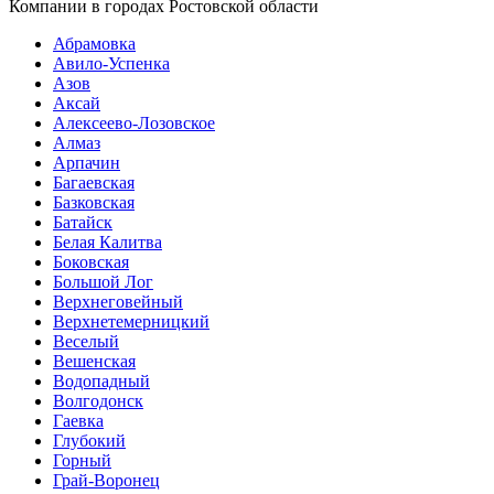
Компании в городах Ростовской области
Абрамовка
Авило-Успенка
Азов
Аксай
Алексеево-Лозовское
Алмаз
Арпачин
Багаевская
Базковская
Батайск
Белая Калитва
Боковская
Большой Лог
Верхнеговейный
Верхнетемерницкий
Веселый
Вешенская
Водопадный
Волгодонск
Гаевка
Глубокий
Горный
Грай-Воронец