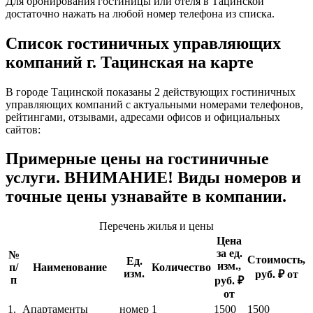
Для бронирования гостиницы или отеля в Тацинской
достаточно нажать на любой номер телефона из списка.
Список гостиничных управляющих
компаний г. Тацинская на карте
В городе Тацинской показаны 2 действующих гостиничных
управляющих компаний с актуальными номерами телефонов,
рейтингами, отзывами, адресами офисов и официальных
сайтов:
Примерные цены на гостиничные
услуги. ВНИМАНИЕ! Виды номеров и
точные цены узнавайте в компании.
Перечень жилья и цены
Цена
за ед.
№
Стоимость,
Ед.
изм.,
п/
Наименование
Количество
изм.
руб. ₽ от
п
руб. ₽
от
1.
Апартаменты
номер
1
1500
1500