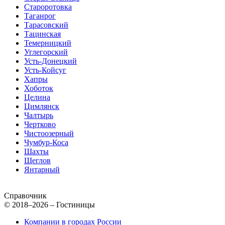
Староротовка
Таганрог
Тарасовский
Тацинская
Темерницкий
Углегорский
Усть-Донецкий
Усть-Койсуг
Хапры
Хоботок
Целина
Цимлянск
Чалтырь
Чертково
Чистоозерный
Чумбур-Коса
Шахты
Щеглов
Янтарный
Справочник
© 2018–2026 – Гостиницы
Компании в городах России