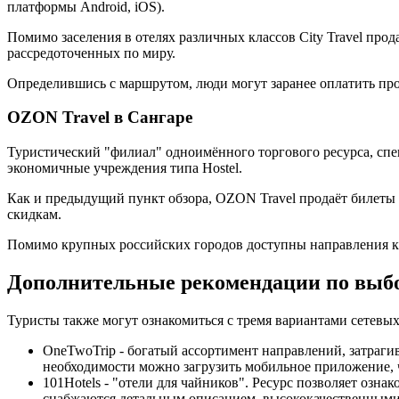
платформы Android, iOS).
Помимо заселения в отелях различных классов City Travel прод
рассредоточенных по миру.
Определившись с маршрутом, люди могут заранее оплатить прож
OZON Travel в Сангаре
Туристический "филиал" одноимённого торгового ресурса, с
экономичные учреждения типа Hostel.
Как и предыдущий пункт обзора, OZON Travel продаёт билеты
скидкам.
Помимо крупных российских городов доступны направления к р
Дополнительные рекомендации по выб
Туристы также могут ознакомиться с тремя вариантами сетевы
OneTwoTrip - богатый ассортимент направлений, затраг
необходимости можно загрузить мобильное приложение, 
101Hotels - "отели для чайников". Ресурс позволяет оз
снабжаются детальным описанием, высококачественными 