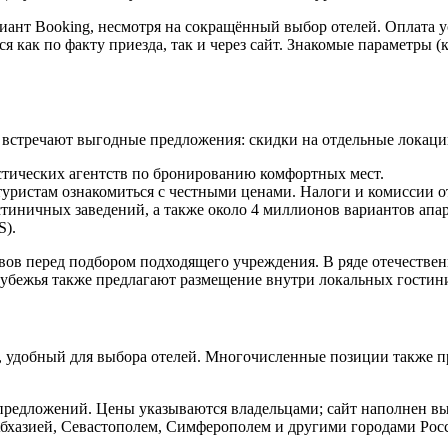
иант Booking, несмотря на сокращённый выбор отелей. Оплата у
 как по факту приезда, так и через сайт. Знакомые параметры (
о встречают выгодные предложения: скидки на отдельные локаци
истических агентств по бронированию комфортных мест.
уристам ознакомиться с честными ценами. Налоги и комиссии о
остиничных заведений, а также около 4 миллионов вариантов апа
S).
ывов перед подбором подходящего учреждения. В ряде отечестве
рубежья также предлагают размещение внутри локальных гостин
, удобный для выбора отелей. Многочисленные позиции также п
и предложений. Цены указываются владельцами; сайт наполнен 
Абхазией, Севастополем, Симферополем и другими городами Ро