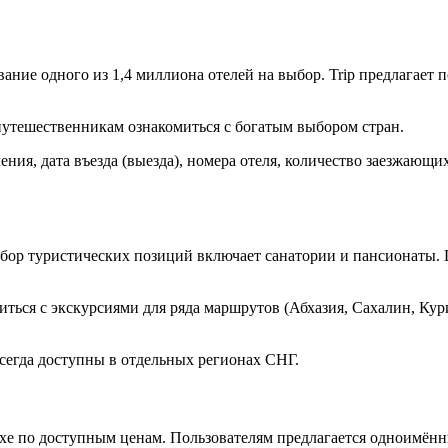
ие одного из 1,4 миллиона отелей на выбор. Trip предлагает п
 путешественникам ознакомиться с богатым выбором стран.
ия, дата въезда (выезда), номера отеля, количество заезжающих
бор туристических позиций включает санатории и пансионаты. Г
ься с экскурсиями для ряда маршрутов (Абхазия, Сахалин, Кури
всегда доступны в отдельных регионах СНГ.
ыхе по доступным ценам. Пользователям предлагается одноимён