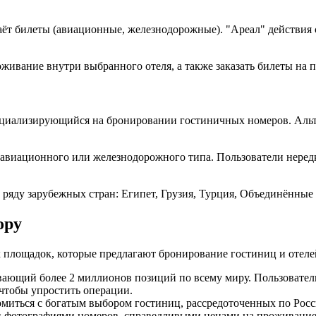
аёт билеты (авиационные, железнодорожные). "Ареал" действия с
ивание внутри выбранного отеля, а также заказать билеты на п
пециализирующийся на бронировании гостиничных номеров. Ал
 авиационного или железнодорожного типа. Пользователи нере
яду зарубежных стран: Египет, Грузия, Турция, Объединённые 
ору
х площадок, которые предлагают бронирование гостиниц и отеле
ивающий более 2 миллионов позиций по всему миру. Пользовател
чтобы упростить операции.
накомиться с богатым выбором гостиниц, рассредоточенных по Р
фотографиями номеров, справедливыми ценами на проживание и