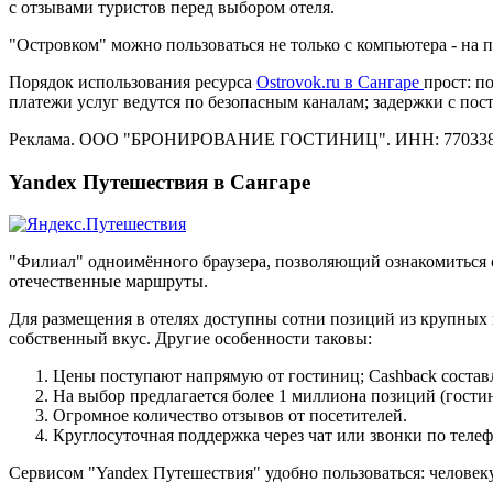
с отзывами туристов перед выбором отеля.
"Островком" можно пользоваться не только с компьютера - на
Порядок использования ресурса
Ostrovok.ru в Сангаре
прост: п
платежи услуг ведутся по безопасным каналам; задержки с по
Реклама. ООО "БРОНИРОВАНИЕ ГОСТИНИЦ". ИНН: 770338
Yandex Путешествия в Сангаре
"Филиал" одноимённого браузера, позволяющий ознакомиться 
отечественные маршруты.
Для размещения в отелях доступны сотни позиций из крупных 
собственный вкус. Другие особенности таковы:
Цены поступают напрямую от гостиниц; Cashback состав
На выбор предлагается более 1 миллиона позиций (гостин
Огромное количество отзывов от посетителей.
Круглосуточная поддержка через чат или звонки по телеф
Сервисом "Yandex Путешествия" удобно пользоваться: человеку 