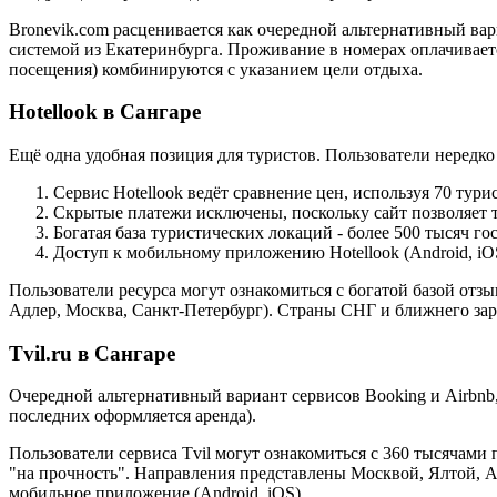
Bronevik.com расценивается как очередной альтернативный вар
системой из Екатеринбурга. Проживание в номерах оплачивается
посещения) комбинируются с указанием цели отдыха.
Hotellook в Сангаре
Ещё одна удобная позиция для туристов. Пользователи нередк
Сервис Hotellook ведёт сравнение цен, используя 70 тур
Скрытые платежи исключены, поскольку сайт позволяет т
Богатая база туристических локаций - более 500 тысяч г
Доступ к мобильному приложению Hotellook (Android, iO
Пользователи ресурса могут ознакомиться с богатой базой отз
Адлер, Москва, Санкт-Петербург). Страны СНГ и ближнего за
Tvil.ru в Сангаре
Очередной альтернативный вариант сервисов Booking и Airbnb
последних оформляется аренда).
Пользователи сервиса Tvil могут ознакомиться с 360 тысячам
"на прочность". Направления представлены Москвой, Ялтой, 
мобильное приложение (Android, iOS).