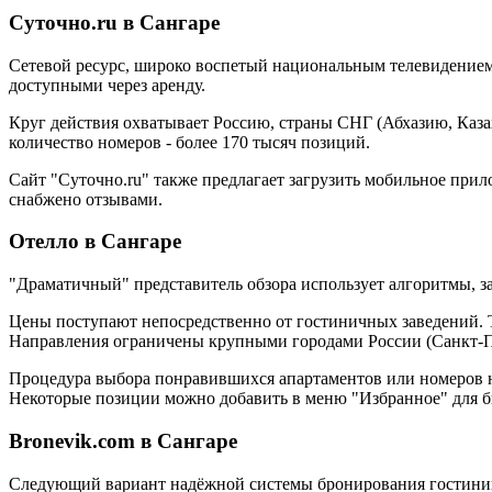
Суточно.ru в Сангаре
Сетевой ресурс, широко воспетый национальным телевидением.
доступными через аренду.
Круг действия охватывает Россию, страны СНГ (Абхазию, Каза
количество номеров - более 170 тысяч позиций.
Сайт "Суточно.ru" также предлагает загрузить мобильное при
снабжено отзывами.
Отелло в Сангаре
"Драматичный" представитель обзора использует алгоритмы, 
Цены поступают непосредственно от гостиничных заведений. Т
Направления ограничены крупными городами России (Санкт-Пе
Процедура выбора понравившихся апартаментов или номеров не 
Некоторые позиции можно добавить в меню "Избранное" для б
Bronevik.com в Сангаре
Следующий вариант надёжной системы бронирования гостиниц 