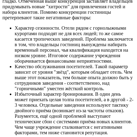
гладко. Отмеченная выше конкуренция заставляет владельцев
придумывать новые "хитрости" для привлечения гостей и
набора клиентов. Помимо конкуренции гостиницы
претерпевают такие негативные факторы:
Характер сезонности. Отели рядом с горнолыжными
курортами подходят не для всех людей; то же самое
касается тропических заведений. Проблема заключается
в том, что владельцы гостиниц вынуждены набирать
временный персонал, чья квалификация находится на
низком уровне. Итоговое содержание учреждения
оборачивается финансовыми неприятностями.
Качество обслуживания посетителей. Такой параметр
зависит от уровня "звёзд", которым обладает отель. Чем
выше этот показатель, тем больше опыта должно быть у
сотрудников заведения - соответственно, над
"горничными" уместен жёсткий контроль.
Избыточный характер бронирования. В один день
может приехать целая толпа посетителей, а в другой - 2-
3 человека. Отдельные заведения используют тактику
двойного приёма (возникает из-за частоты отказов).
Разумеется, ещё одной проблемой выступают
технические сбои с системами приёма новых клиентов.
Чем чаще учреждение сталкивается с негативными
факторами, тем ниже становится репутация.