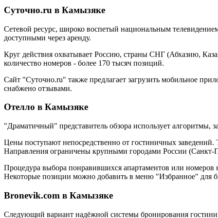
Суточно.ru в Камызяке
Сетевой ресурс, широко воспетый национальным телевидением.
доступными через аренду.
Круг действия охватывает Россию, страны СНГ (Абхазию, Каза
количество номеров - более 170 тысяч позиций.
Сайт "Суточно.ru" также предлагает загрузить мобильное при
снабжено отзывами.
Отелло в Камызяке
"Драматичный" представитель обзора использует алгоритмы, 
Цены поступают непосредственно от гостиничных заведений. Т
Направления ограничены крупными городами России (Санкт-Пе
Процедура выбора понравившихся апартаментов или номеров не 
Некоторые позиции можно добавить в меню "Избранное" для б
Bronevik.com в Камызяке
Следующий вариант надёжной системы бронирования гостиниц 