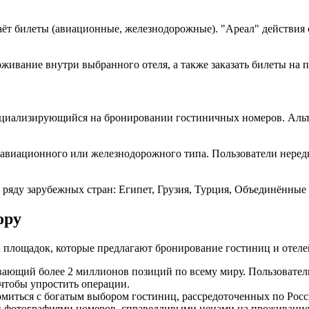
аёт билеты (авиационные, железнодорожные). "Ареал" действия с
ивание внутри выбранного отеля, а также заказать билеты на п
пециализирующийся на бронировании гостиничных номеров. Ал
 авиационного или железнодорожного типа. Пользователи нере
яду зарубежных стран: Египет, Грузия, Турция, Объединённые 
ору
х площадок, которые предлагают бронирование гостиниц и отеле
ивающий более 2 миллионов позиций по всему миру. Пользовател
чтобы упростить операции.
накомиться с богатым выбором гостиниц, рассредоточенных по Р
фотографиями номеров, справедливыми ценами на проживание и