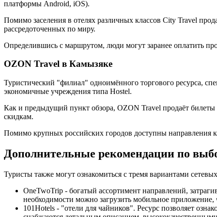
платформы Android, iOS).
Помимо заселения в отелях различных классов City Travel прод
рассредоточенных по миру.
Определившись с маршрутом, люди могут заранее оплатить прож
OZON Travel в Камызяке
Туристический "филиал" одноимённого торгового ресурса, с
экономичные учреждения типа Hostel.
Как и предыдущий пункт обзора, OZON Travel продаёт билеты
скидкам.
Помимо крупных российских городов доступны направления к р
Дополнительные рекомендации по выб
Туристы также могут ознакомиться с тремя вариантами сетевы
OneTwoTrip - богатый ассортимент направлений, затраг
необходимости можно загрузить мобильное приложение, 
101Hotels - "отели для чайников". Ресурс позволяет оз
снабжаются детальным описанием, высококачественными 