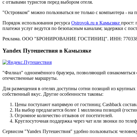
с отзывами туристов перед выбором отеля.
"Островком" можно пользоваться не только с компьютера - на
Порядок использования ресурса
Ostrovok.ru в Камызяке
прост: 
платежи услуг ведутся по безопасным каналам; задержки с по
Реклама. ООО "БРОНИРОВАНИЕ ГОСТИНИЦ". ИНН: 770338
Yandex Путешествия в Камызяке
"Филиал" одноимённого браузера, позволяющий ознакомиться 
отечественные маршруты.
Для размещения в отелях доступны сотни позиций из крупных 
собственный вкус. Другие особенности таковы:
Цены поступают напрямую от гостиниц; Cashback состав
На выбор предлагается более 1 миллиона позиций (гостин
Огромное количество отзывов от посетителей.
Круглосуточная поддержка через чат или звонки по телеф
Сервисом "Yandex Путешествия" удобно пользоваться: человеку 