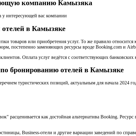
ляющую компанию Камызяка
а у интересующей вас компании
 отелей в Камызяке
пки товаров или приобретения услуг. То же правило относится 
форм, постепенно заменяющих ресурсы вроде Booking.com и Airb
иентов. Оплата услуг ведётся с соответствующих банковских к
 по бронированию отелей в Камызяке
еречнем туристических позиций, актуальным для начала 2024 го
овок" расценивается как достойная альтернатива Booking. Ресу
стиницы, Business-отели и другие вариации заведений по справ