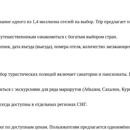
ие одного из 1,4 миллиона отелей на выбор. Trip предлагает п
 путешественникам ознакомиться с богатым выбором стран.
ия, дата въезда (выезда), номера отеля, количество заезжающих
бор туристических позиций включает санатории и пансионаты. Г
ься с экскурсиями для ряда маршрутов (Абхазия, Сахалин, Кури
всегда доступны в отдельных регионах СНГ.
ыхе по доступным ценам. Пользователям предлагается одноимён