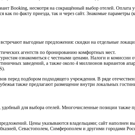
иант Booking, несмотря на сокращённый выбор отелей. Оплата у
 как по факту приезда, так и через сайт. Знакомые параметры (
о встречают выгодные предложения: скидки на отдельные локаци
истических агентств по бронированию комфортных мест.
уристам ознакомиться с честными ценами. Налоги и комиссии о
остиничных заведений, а также около 4 миллионов вариантов апа
S).
ывов перед подбором подходящего учреждения. В ряде отечестве
рубежья также предлагают размещение внутри локальных гостин
, удобный для выбора отелей. Многочисленные позиции также п
и предложений. Цены указываются владельцами; сайт наполнен 
Абхазией, Севастополем, Симферополем и другими городами Ро