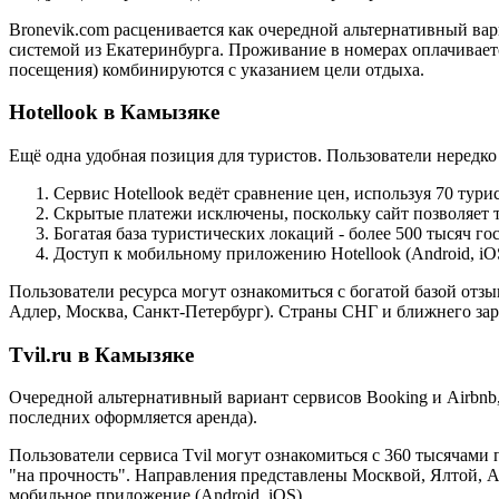
Bronevik.com расценивается как очередной альтернативный вар
системой из Екатеринбурга. Проживание в номерах оплачивается
посещения) комбинируются с указанием цели отдыха.
Hotellook в Камызяке
Ещё одна удобная позиция для туристов. Пользователи нередк
Сервис Hotellook ведёт сравнение цен, используя 70 тур
Скрытые платежи исключены, поскольку сайт позволяет т
Богатая база туристических локаций - более 500 тысяч г
Доступ к мобильному приложению Hotellook (Android, iO
Пользователи ресурса могут ознакомиться с богатой базой отз
Адлер, Москва, Санкт-Петербург). Страны СНГ и ближнего за
Tvil.ru в Камызяке
Очередной альтернативный вариант сервисов Booking и Airbnb
последних оформляется аренда).
Пользователи сервиса Tvil могут ознакомиться с 360 тысячам
"на прочность". Направления представлены Москвой, Ялтой, 
мобильное приложение (Android, iOS).