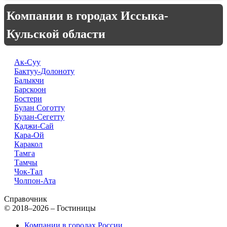
Компании в городах Иссыка-
Кульской области
Ак-Суу
Бактуу-Долоноту
Балыкчи
Барскоон
Бостери
Булан Соготту
Булан-Сегетту
Каджи-Сай
Кара-Ой
Каракол
Тамга
Тамчы
Чок-Тал
Чолпон-Ата
Справочник
© 2018–2026 – Гостиницы
Компании в городах России