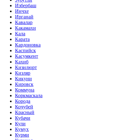
Избербаш
Инчхе
Ирганай
Кавалар
Какамахи
Кала
Карата
Кардоновка
Каспийск
Касумкент
Кахиб
Кизилюрт
Кизляр
Кикуни
Кировск
Коммуна
Коркмаскала
Корода
Кочубей
Красный
Кубачи
Кули
Кумух
Курми