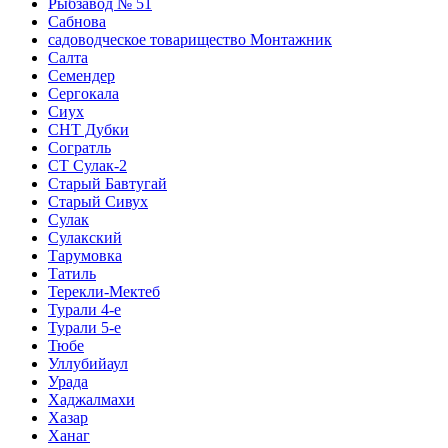
Рыбзавод № 51
Сабнова
садоводческое товарищество Монтажник
Салта
Семендер
Сергокала
Сиух
СНТ Дубки
Согратль
СТ Сулак-2
Старый Бавтугай
Старый Сивух
Сулак
Сулакский
Тарумовка
Татиль
Терекли-Мектеб
Турали 4-е
Турали 5-е
Тюбе
Уллубийаул
Урада
Хаджалмахи
Хазар
Ханаг