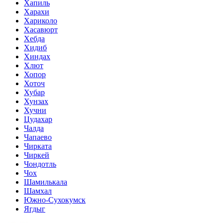
Хапиль
Харахи
Хариколо
Хасавюрт
Хебда
Хидиб
Хиндах
Хлют
Хопор
Хоточ
Хубар
Хунзах
Хучни
Цудахар
Чалда
Чапаево
Чирката
Чиркей
Чондотль
Чох
Шамилькала
Шамхал
Южно-Сухокумск
Ягдыг