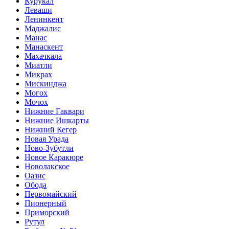
Курукал
Леваши
Ленинкент
Маджалис
Манас
Манаскент
Махачкала
Миатли
Микрах
Мискинджа
Могох
Мочох
Нижние Гаквари
Нижние Ишкарты
Нижний Кегер
Новая Урада
Ново-Зубутли
Новое Каракюре
Новолакское
Оазис
Обода
Первомайский
Пионерный
Приморский
Рутул