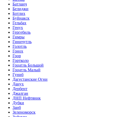
Батлаич
Белиджи
Ботлих
Буйнакск
Гельбах
Генух
Гергебиль
Гимры
Гиничутль
Голотль
Гонох
Гоор
Гортколо
Гоцатль Большой
Гоцатль Малый
Гуниб
Дагестанские Огни
Данух
Дербент
Джалган
ДНП Нефтяник
Дубки
Заиб
Зеленоморск
Зубутли