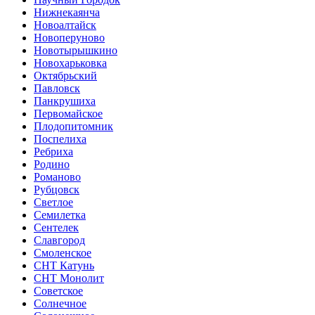
Нижнекаянча
Новоалтайск
Новоперуново
Новотырышкино
Новохарьковка
Октябрьский
Павловск
Панкрушиха
Первомайское
Плодопитомник
Поспелиха
Ребриха
Родино
Романово
Рубцовск
Светлое
Семилетка
Сентелек
Славгород
Смоленское
СНТ Катунь
СНТ Монолит
Советское
Солнечное