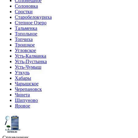
Солонешное
Солоновка
Сростки
Старобелокуриха
Степное Озеро
Тальменка
Топольное
Топчиха
Троицкое
Угловское
Усть-Калманка
Усть-Пустынка
Усть-Чумыш
Уткуль
Хабары
Чарышское
Черепановск
Чинета
Шипуново
Яровое
Справочник