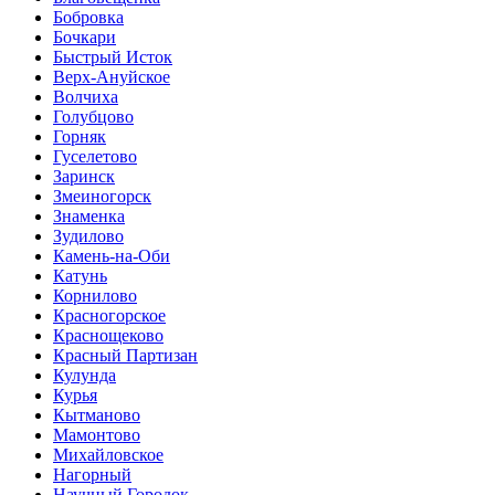
Бобровка
Бочкари
Быстрый Исток
Верх-Ануйское
Волчиха
Голубцово
Горняк
Гуселетово
Заринск
Змеиногорск
Знаменка
Зудилово
Камень-на-Оби
Катунь
Корнилово
Красногорское
Краснощеково
Красный Партизан
Кулунда
Курья
Кытманово
Мамонтово
Михайловское
Нагорный
Научный Городок