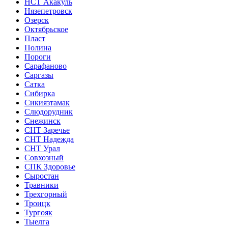
НСТ Акакуль
Нязепетровск
Озерск
Октябрьское
Пласт
Полина
Пороги
Сарафаново
Саргазы
Сатка
Сибирка
Сикиязтамак
Слюдорудник
Снежинск
СНТ Заречье
СНТ Надежда
СНТ Урал
Совхозный
СПК Здоровье
Сыростан
Травники
Трехгорный
Троицк
Тургояк
Тыелга