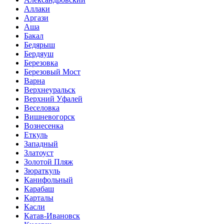
Аллаки
Аргази
Аша
Бакал
Бедярыш
Бердяуш
Березовка
Березовый Мост
Варна
Верхнеуральск
Верхний Уфалей
Веселовка
Вишневогорск
Вознесенка
Еткуль
Западный
Златоуст
Золотой Пляж
Зюраткуль
Канифольный
Карабаш
Карталы
Касли
Катав-Ивановск