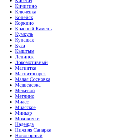
Кисегач
Кичигино
Ключевка
Копейск
Коркино
Красный Камень
Кумкуль
Кунашак
Куса
Кыштым
Ленинск
Локомотивный
Магнитка
Магнитогорск
Малая Сосновка
Медведевка
Межевой
Метлино
Миасс
Миасское
Миньяр
Моховички
Надежда
Нижняя Санарка
Новогорный