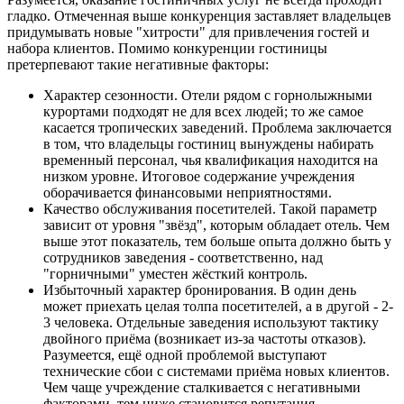
гладко. Отмеченная выше конкуренция заставляет владельцев
придумывать новые "хитрости" для привлечения гостей и
набора клиентов. Помимо конкуренции гостиницы
претерпевают такие негативные факторы:
Характер сезонности. Отели рядом с горнолыжными
курортами подходят не для всех людей; то же самое
касается тропических заведений. Проблема заключается
в том, что владельцы гостиниц вынуждены набирать
временный персонал, чья квалификация находится на
низком уровне. Итоговое содержание учреждения
оборачивается финансовыми неприятностями.
Качество обслуживания посетителей. Такой параметр
зависит от уровня "звёзд", которым обладает отель. Чем
выше этот показатель, тем больше опыта должно быть у
сотрудников заведения - соответственно, над
"горничными" уместен жёсткий контроль.
Избыточный характер бронирования. В один день
может приехать целая толпа посетителей, а в другой - 2-
3 человека. Отдельные заведения используют тактику
двойного приёма (возникает из-за частоты отказов).
Разумеется, ещё одной проблемой выступают
технические сбои с системами приёма новых клиентов.
Чем чаще учреждение сталкивается с негативными
факторами, тем ниже становится репутация.