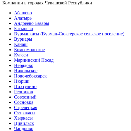
Компании в городах Чувашской Республики
Абашево
Алатырь
Андреево-Базары
Батырево
Вурманкасы (Вурман-Сюктерское сельское поселение)
Вурнары
Канаш
Комсомольское
Кугеси
Мариинский Посад
Нерядово
Никольское
Новочебоксарск
Нюрши
Пихтулино
Речников
Совхозный
Сосновка
Стрелецкая
Сятракасы
Хыркасы
Цивильск
Чандрово