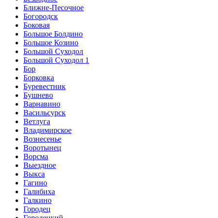
Ближне-Песочное
Богородск
Боковая
Большое Болдино
Большое Козино
Большой Суходол
Большой Суходол 1
Бор
Борковка
Буревестник
Бушнево
Варнавино
Васильсурск
Ветлуга
Владимирское
Вознесенье
Воротынец
Ворсма
Выездное
Выкса
Гагино
Галибиха
Галкино
Городец
Городецкий