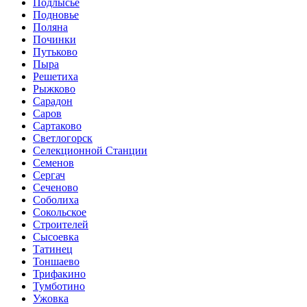
Подлысье
Подновье
Поляна
Починки
Путьково
Пыра
Решетиха
Рыжково
Сарадон
Саров
Сартаково
Светлогорск
Селекционной Станции
Семенов
Сергач
Сеченово
Соболиха
Сокольское
Строителей
Сысоевка
Татинец
Тоншаево
Трифакино
Тумботино
Ужовка