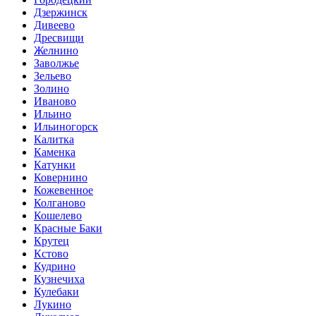
Дзержинск
Дивеево
Дресвищи
Желнино
Заволжье
Зельево
Золино
Иваново
Ильино
Ильиногорск
Калитка
Каменка
Катунки
Ковернино
Кожевенное
Колганово
Кошелево
Красные Баки
Крутец
Кстово
Кудрино
Кузнечиха
Кулебаки
Лукино