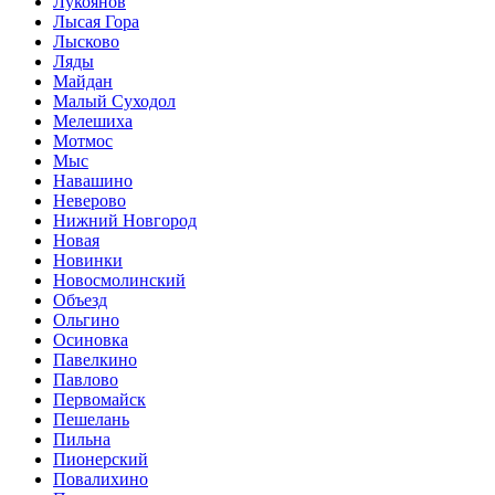
Лукоянов
Лысая Гора
Лысково
Ляды
Майдан
Малый Суходол
Мелешиха
Мотмос
Мыс
Навашино
Неверово
Нижний Новгород
Новая
Новинки
Новосмолинский
Объезд
Ольгино
Осиновка
Павелкино
Павлово
Первомайск
Пешелань
Пильна
Пионерский
Повалихино