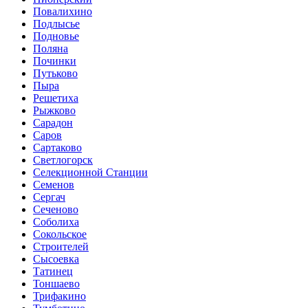
Повалихино
Подлысье
Подновье
Поляна
Починки
Путьково
Пыра
Решетиха
Рыжково
Сарадон
Саров
Сартаково
Светлогорск
Селекционной Станции
Семенов
Сергач
Сеченово
Соболиха
Сокольское
Строителей
Сысоевка
Татинец
Тоншаево
Трифакино