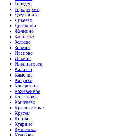
Городец
Городецкий
Дзержинск
Дивеево
Дресвищи
Желнино
Заволжье
Зельево
Золино
Иваново
Ильино
Ильиногорск
Калитка
Каменка
Катунки
Ковернино
Кожевенное
Колганово
Кошелево
Красные Баки
Крутец
Кстово
Кудрино
Кузнечиха
Кулебаки