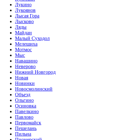
Лукино
Лукоянов
Лысая Гора
Лысково
Ляды
Майдан
Малый Суходол
Мелешиха
Мотмос
Мыс
Навашино
Неверово
Нижний Новгород
Новая
Новинки
Новосмолинский
Объезд
Ольгино
Осиновка
Павелкино
Павлово
Первомайск
Пешелань
Пильна
Пионерский