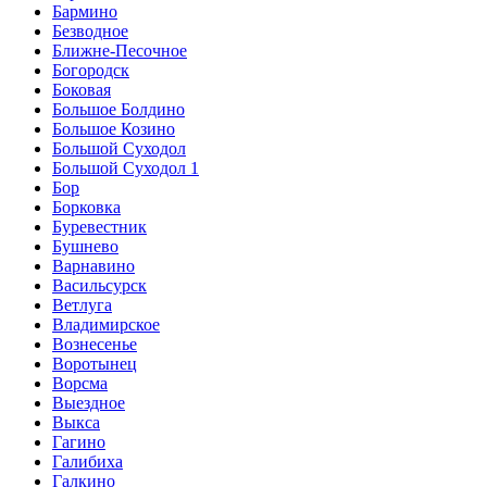
Бармино
Безводное
Ближне-Песочное
Богородск
Боковая
Большое Болдино
Большое Козино
Большой Суходол
Большой Суходол 1
Бор
Борковка
Буревестник
Бушнево
Варнавино
Васильсурск
Ветлуга
Владимирское
Вознесенье
Воротынец
Ворсма
Выездное
Выкса
Гагино
Галибиха
Галкино